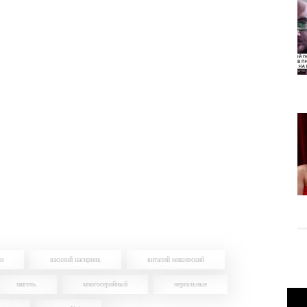
ин
василий нагирняк
виталий мишевский
мигель
многосерийный
нереальные