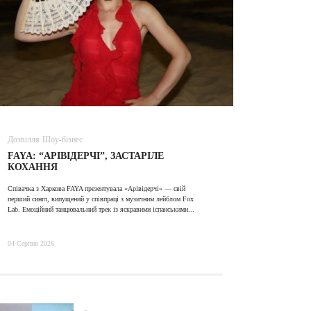
Дозвілля
Шоу-бізнес
ВІДЕО
FAYA: “АРІВІДЕРЧІ”, ЗАСТАРІЛЕ
ALINA TI
КОХАННЯ
Співачка з Харкова FAYA презентувала «Арівідерчі» — свій
31 Липня 2026
перший сингл, випущений у співпраці з музичним лейблом Fox
Lab. Емоційний танцювальний трек із яскравими іспанськими...
04 Серпня 2026