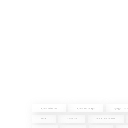
артем забелин
артем полищук
артур сош
интер
кастинги
макар киливник