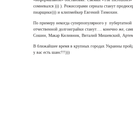
сомневался ))) ). Режиссерами сериала станут продюс
пиарщики))) и клипмейкер Евгений Тимохин.
По примеру некогда суперпопулярного у пубертатной 
отчественной долгоиграйки станут…. конечно же, сам
Сошин, Макар Киливник, Виталий Мишевский, Артем
В ближайшее время в крупных городах Украины пройду
у вас есть шанс!!!)))