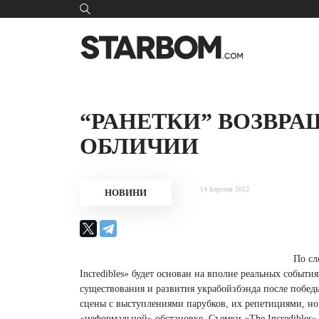
“РАНЕТКИ” ВОЗВР
ОБЛИЧИИ
14 Березня 2012
НОВИНИ
По сл
Incredibles» будет основан на вполне реальных событ
существования и развития украбойзбэнда после побе
сцены с выступлениями парубков, их репетициями, но 
«неформальной» обстановке. Съемки «The Incredibles»