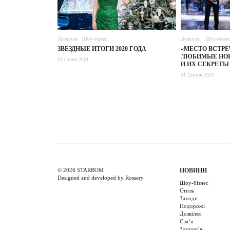
Дозвілля
Шоу-бізнес
Дозвілля
Шоу-бізнес
ЗВЕЗДНЫЕ ИТОГИ 2020 ГОДА
«МЕСТО ВСТРЕ
ЛЮБИМЫЕ НОВ
01 Січня 2021
И ИХ СЕКРЕТЫ
31 Грудня 2020
© 2026 STARBOM
НОВИНИ
Designed and developed by Rossery
Шоу-бізнес
Стиль
Заходи
Подорожі
Дозвілля
Cім’я
Здоров’я