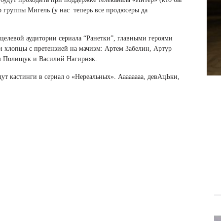
ер группы Мигель (у нас теперь все продюсеры да
целевой аудитории сериала “Ранетки”, главными героями
и хлопцы с претензией на мачизм: Артем Забелин, Артур
 Полищук и Василий Нагирняк.
т кастинги в сериал о «Нереальных». Аааааааа, девАцЬки,