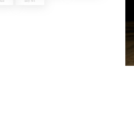
льм
шоу №1