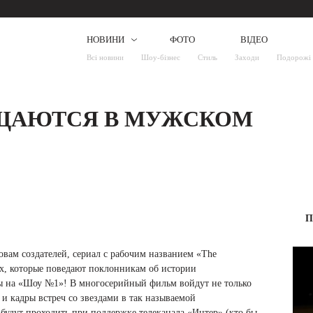
НОВИНИ
ФОТО
ВІДЕО
Всі новини
Шоу-бізнес
Стиль
Заходи
Подорожі
АЩАЮТСЯ В МУЖСКОМ
П
овам создателей, сериал с рабочим названием «The
иях, которые поведают поклонникам об истории
ды на «Шоу №1»! В многосерийный фильм войдут не только
и кадры встреч со звездами в так называемой
 будут проходить при поддержке телеканала «Интер» (кто бы