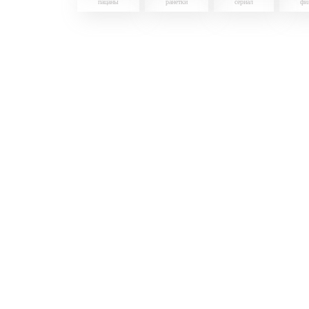
пацаны
ранетки
сериал
фи