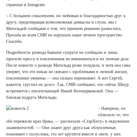
странице в Instagram:
– С большим сожалением, но любовью и благодарностью друг к
другу, предотвращая всевозможные домыслы и слухи, мы с
Матильдой сообщаем о том, что приняли решение развестись.
Просьба ко всем СМИ не нарушать наше личное пространство.
Спасибо.
Подробности развода бывшие супруги не сообщали и лишь
просили прессу и поклонников не вмешиваться в их личные дела.
После новости о разводе Матильда резко похудела, и хотя она сама
уверяет, что это никак не связано с проблемами в личной жизни,
поклонники уверены — она сильно переживает. А вот Сергей,
кажется, грустил не долго. Так, СМИ сообщают, что сейчас Шнур
встречается с писательницей Никой Белоцерковской. Она —
близкая подруга Матильды.
– Наверное, их
сблизило то, что
оба пережили крах брака, — рассказали «СтарХиту» в окружении
знаменитостей. — Они знают друг друга как облупленные,
понимают с полуслова, сто лет крутятся вместе в свете, у них