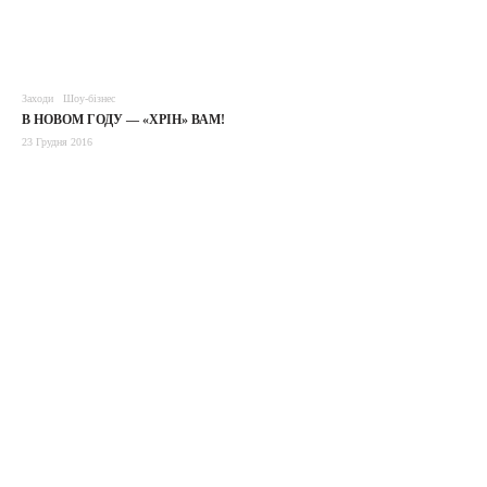
Заходи
Шоу-бізнес
В НОВОМ ГОДУ — «ХРІН» ВАМ!
23 Грудня 2016