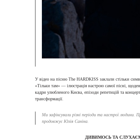
У відео на пісню The HARDKISS заклали стільки симво
«Тільки там» — ілюстрація настрою самої пісні, щоденни
кадри улюбленого Києва, епізоди репетицій та концер
трансформації.
Ми зафіксували різні періоди та настрої людини. 
продовжує Юлія Саніна.
ДИВИМОСЬ ТА СЛУХАЄ