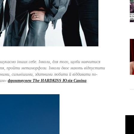
 шукаємо інших себе. Інколи, для того, щоби навчитися
я, пройти метаморфози. Інколи двоє мають відпустити
еними, сильнішими, здатними любити й віддавати по-
там»
фронтвумен The HARDKISS Юлія Саніна
.