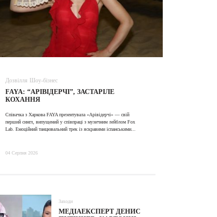
Дозвілля
Шоу-бізнес
ВІДЕО
FAYA: “АРІВІДЕРЧІ”, ЗАСТАРІЛЕ
ALINA TI
КОХАННЯ
Співачка з Харкова FAYA презентувала «Арівідерчі» — свій
31 Липня 2026
перший сингл, випущений у співпраці з музичним лейблом Fox
Lab. Емоційний танцювальний трек із яскравими іспанськими...
04 Серпня 2026
Заходи
МЕДІАЕКСПЕРТ ДЕНИС