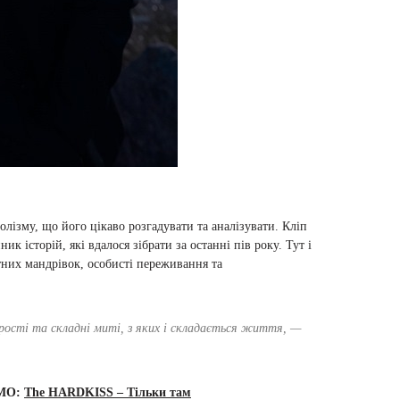
лізму, що його цікаво розгадувати та аналізувати. Кліп
к історій, які вдалося зібрати за останні пів року. Тут і
тних мандрівок, особисті переживання та
Прості та складні миті, з яких і складається життя, —
МО:
The HARDKISS – Тільки там