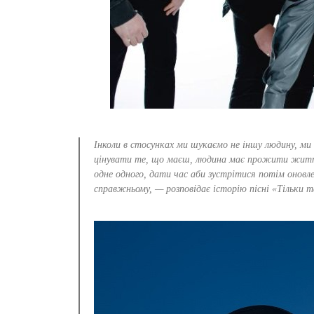
Інколи в стосунках ми шукаємо не іншу людину, ми
цінувати те, що маєш, людина має прожити житт
одне одного, дати час аби зустрітися потім оновл
справжньому, — розповідає історію пісні «Тільки 