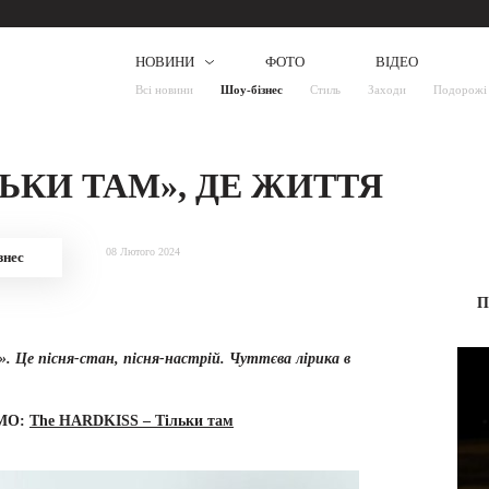
НОВИНИ
ФОТО
ВІДЕО
Всі новини
Шоу-бізнес
Стиль
Заходи
Подорожі
ЛЬКИ ТАМ», ДЕ ЖИТТЯ
08 Лютого 2024
знес
П
 Це пісня-стан, пісня-настрій. Чуттєва лірика в
МО:
The HARDKISS – Тільки там