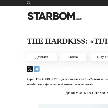
THE HARDKISS: «ТІ
Дозвілля
Родина
Шоу-бі
Гурт The HARDKISS представляє синґл «Тільки там».
поєднанні з фірмовим драйвовим звучанням.
ДИВИМОСЬ ТА СЛУХАЄ