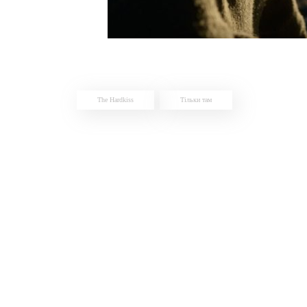
The Hardkiss
Тільки там