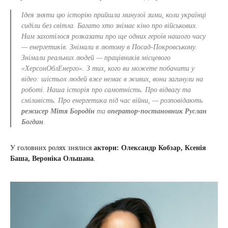
Ідея зняти цю історію прийшла минулої зими, коли українці
сиділи без світла. Багато хто знімає кіно про військових.
Нам захотілося розказати про ще одних героїв нашого часу
— енергетиків. Знімали в лютому в Посад-Покровському.
Знімали реальних людей — працівників місцевого
«ХерсонОблЕнерго». З тих, кого ви можете побачити у
відео: шістьох людей вже немає в живих, вони загинули на
роботі. Наша історія про самотність. Про відвагу та
сміливість. Про енергетика під час війни, — розповідають
режисер Мітя Бородін
та
оператор-постановник Руслан
Богдан
.
У головних ролях знялися
актори: Олександр Кобзар, Ксенія
Баша, Вероніка Ольшана
.