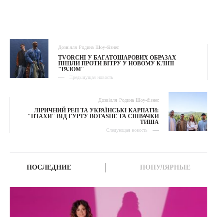
Дозвілля
Родина
Шоу-бізнес
TVORCHI У БАГАТОШАРОВИХ ОБРАЗАХ
ПІШЛИ ПРОТИ ВІТРУ У НОВОМУ КЛІПІ
"РАЗОМ"
Предыдущая новость
Дозвілля
Родина
Шоу-бізнес
ЛІРИЧНИЙ РЕП ТА УКРАЇНСЬКІ КАРПАТИ:
"ПТАХИ" ВІД ГУРТУ BOTASHE ТА СПІВАЧКИ
ТИША
Следующая новость
ПОСЛЕДНИЕ
ПОПУЛЯРНЫЕ