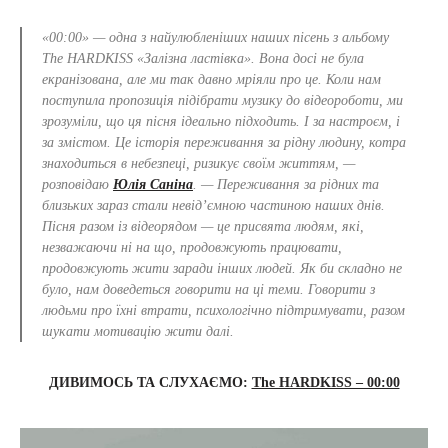
«00:00» — одна з найулюбленіших наших пісень з альбому
The HARDKISS «Залізна ластівка». Вона досі не була
екранізована, але ми так давно мріяли про це. Коли нам
поступила пропозиція підібрати музику до відеороботи, ми
зрозуміли, що ця пісня ідеально підходить. І за настроєм, і
за змістом. Це історія переживання за рідну людину, котра
знаходиться в небезпеці, ризикує своїм життям, —
розповідаю
Юлія
Саніна
. — Переживання за рідних та
близьких зараз стали невід’ємною частиною наших днів.
Пісня разом із відеорядом — це присвята людям, які,
незважаючи ні на що, продовжують працювати,
продовжують жити заради інших людей. Як би складно не
було, нам доведеться говорити на ці теми. Говорити з
людьми про їхні втрати, психологічно підтримувати, разом
шукати мотивацію жити далі.
ДИВИМОСЬ ТА СЛУХАЄМО:
The HARDKISS – 00:00