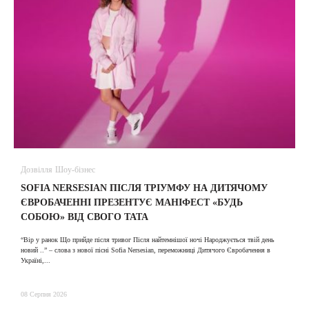
Дозвілля
Шоу-бізнес
В
SOFIA NERSESIAN ПІСЛЯ ТРІУМФУ НА ДИТЯЧОМУ
A
ЄВРОБАЧЕННІ ПРЕЗЕНТУЄ МАНІФЕСТ «БУДЬ
СОБОЮ» ВІД СВОГО ТАТА
31
“Вір у ранок Що прийде після тривог Після найтемнішої ночі Народжується твій день
новий ..” – слова з нової пісні Sofia Nersesian, переможниці Дитячого Євробачення в
Україні,...
08 Серпня 2026