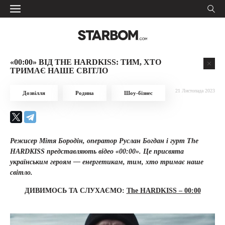
«00:00» ВІД THE HARDKISS: ТИМ, ХТО
ТРИМАЄ НАШЕ СВІТЛО
21 Листопада 2023
Дозвілля
Родина
Шоу-бізнес
Режисер Мітя Бородін, оператор Руслан Богдан і гурт The
HARDKISS представляють відео «00:00». Це присвята
українським героям — енергетикам, тим, хто тримає наше
світло.
ДИВИМОСЬ ТА СЛУХАЄМО:
The HARDKISS – 00:00