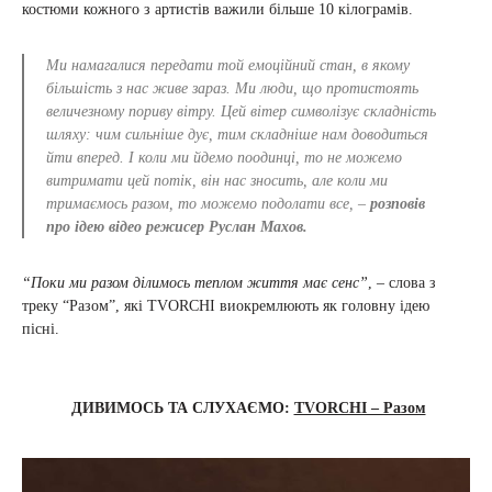
костюми кожного з артистів важили більше 10 кілограмів.
Ми намагалися передати той емоційний стан, в якому
більшість з нас живе зараз. Ми люди, що протистоять
величезному пориву вітру. Цей вітер символізує складність
шляху: чим сильніше дує, тим складніше нам доводиться
йти вперед. І коли ми йдемо поодинці, то не можемо
витримати цей потік, він нас зносить, але коли ми
тримаємось разом, то можемо подолати все, –
розповів
про ідею відео режисер Руслан Махов.
“Поки ми разом ділимось теплом життя має сенс”
, – слова з
треку “Разом”, які TVORCHI виокремлюють як головну ідею
пісні.
ДИВИМОСЬ ТА СЛУХАЄМО:
TVORCHI – Разом