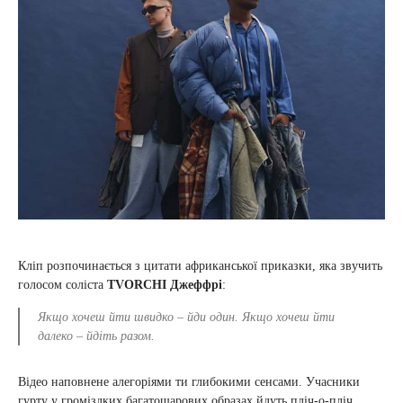
Кліп розпочинається з цитати африканської приказки, яка звучить
голосом соліста
TVORCHI Джеффрі
:
Якщо хочеш йти швидко – йди один. Якщо хочеш йти
далеко – йдіть разом.
Відео наповнене алегоріями ти глибокими сенсами. Учасники
гурту у громіздких багатошарових образах йдуть пліч-о-пліч