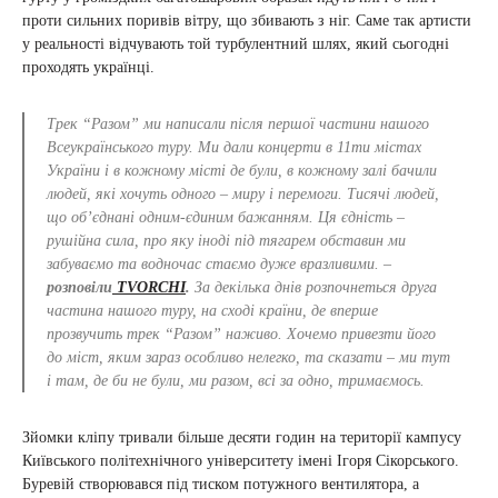
проти сильних поривів вітру, що збивають з ніг. Саме так артисти
у реальності відчувають той турбулентний шлях, який сьогодні
проходять українці.
Трек “Разом” ми написали після першої частини нашого
Всеукраїнського туру. Ми дали концерти в 11ти містах
України і в кожному місті де були, в кожному залі бачили
людей, які хочуть одного – миру і перемоги. Тисячі людей,
що об’єднані одним-єдиним бажанням. Ця єдність –
рушійна сила, про яку іноді під тягарем обставин ми
забуваємо та водночас стаємо дуже вразливими. –
розповіли
TVORCHI
.
За декілька днів розпочнеться друга
частина нашого туру, на сході країни, де вперше
прозвучить трек “Разом” наживо. Хочемо привезти його
до міст, яким зараз особливо нелегко, та сказати – ми тут
і там, де би не були, ми разом, всі за одно, тримаємось.
Зйомки кліпу тривали більше десяти годин на території кампусу
Київського політехнічного університету імені Ігоря Сікорського.
Буревій створювався під тиском потужного вентилятора, а