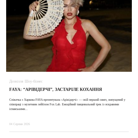
Дозвілля
Шоу-бізнес
В
FAYA: “АРІВІДЕРЧІ”, ЗАСТАРІЛЕ КОХАННЯ
A
Співачка з Харкова FAYA презентувала «Арівідерчі» — свій перший сингл, випущений у
співпраці з музичним лейблом Fox Lab. Емоційний танцювальний трек із яскравими
31
іспанськими...
04 Серпня 2026