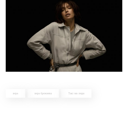
вера
вера брежнева
Такi ми люди