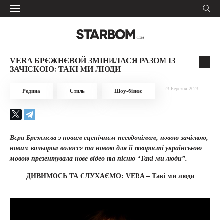
VERA БРЄЖНЄВОЙ ЗМІНИЛАСЯ РАЗОМ ІЗ
ЗАЧІСКОЮ: ТАКІ МИ ЛЮДИ
23 Березня 2023
Родина
Стиль
Шоу-бізнес
Вєра Брєжнєва з новим сценічним псевдонімом, новою зачіскою,
новим кольором волосся та новою для її творості українською
мовою презентувала нове відео та пісню “Такі ми люди”.
ДИВИМОСЬ ТА СЛУХАЄМО:
VERA – Такі ми люди