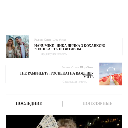
Родина
Стиль
Шоу-бізнес
HANUMIKE - ДИКА ДИЧКА З КОХАНКОЮ
"ПАПІКА" ТА ПОЗИТИВОМ
Предыдущая новость
Родина
Стиль
Шоу-бізнес
THE PAMPHLETS: POCHEKAI НА ВАЖЛИВУ
МИТЬ
Следующая новость
ПОСЛЕДНИЕ
ПОПУЛЯРНЫЕ