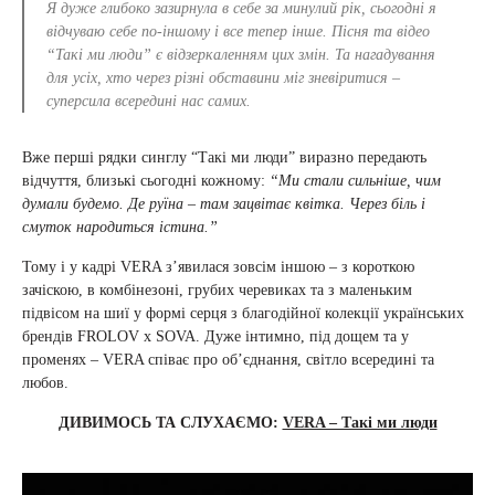
Я дуже глибоко зазирнула в себе за минулий рік, сьогодні я
відчуваю себе по-іншому і все тепер інше. Пісня та відео
“Такі ми люди” є відзеркаленням цих змін. Та нагадування
для усіх, хто через різні обставини міг зневіритися –
суперсила всередині нас самих.
Вже перші рядки синглу “Такі ми люди” виразно передають
відчуття, близькі сьогодні кожному:
“Ми стали сильніше, чим
думали будемо. Де руїна – там зацвітає квітка. Через біль і
смуток народиться істина.”
Тому і у кадрі VERA з’явилася зовсім іншою – з короткою
зачіскою, в комбінезоні, грубих черевиках та з маленьким
підвісом на шиї у формі серця з благодійної колекції українських
брендів FROLOV x SOVA. Дуже інтимно, під дощем та у
променях – VERA співає про об’єднання, світло всередині та
любов.
ДИВИМОСЬ ТА СЛУХАЄМО:
VERA – Такі ми люди