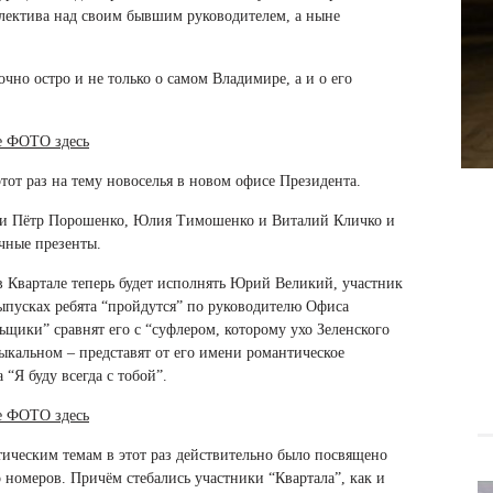
лектива над своим бывшим руководителем, а ныне
чно остро и не только о самом Владимире, а и о его
е ФОТО здесь
от раз на тему новоселья в новом офисе Президента.
или Пётр Порошенко, Юлия Тимошенко и Виталий Кличко и
ичные презенты.
 Квартале теперь будет исполнять Юрий Великий, участник
выпусках ребята “пройдутся” по руководителю Офиса
щики” сравнят его с “суфлером, которому ухо Зеленского
зыкальном – представят от его имени романтическое
“Я буду всегда с тобой”.
е ФОТО здесь
ическим темам в этот раз действительно было посвящено
 номеров. Причём стебались участники “Квартала”, как и