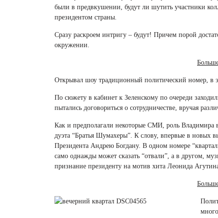
были в предвкушении, будут ли шутить участники кол
президентом страны.
Сразу раскроем интригу – будут! Причем порой достато
окружении.
Больш
Открывал шоу традиционный политический номер, в эт
По сюжету в кабинет к Зеленскому по очереди заход
пытались договориться о сотрудничестве, вручая разл
Как и предполагали некоторые СМИ, роль Владимира в
дуэта “Братья Шумахеры”. К слову, впервые в новых 
Президента Андрею Богдану. В одном номере “кварталь
само однажды может сказать “отвали”, а в другом, му
признание президенту на мотив хита Леонида Агутина 
Больш
Полит
много