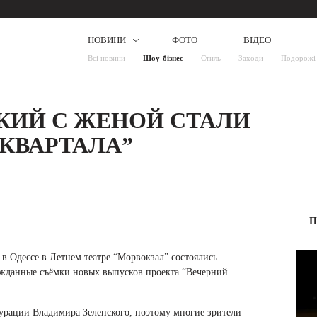
НОВИНИ
ФОТО
ВІДЕО
Всі новини
Шоу-бізнес
Стиль
Заходи
Подорожі
КИЙ С ЖЕНОЙ СТАЛИ
КВАРТАЛА”
П
 в Одессе в Летнем театре “Морвокзал” состоялись
жданные съёмки новых выпусков проекта “Вечерний
урации Владимира Зеленского, поэтому многие зрители