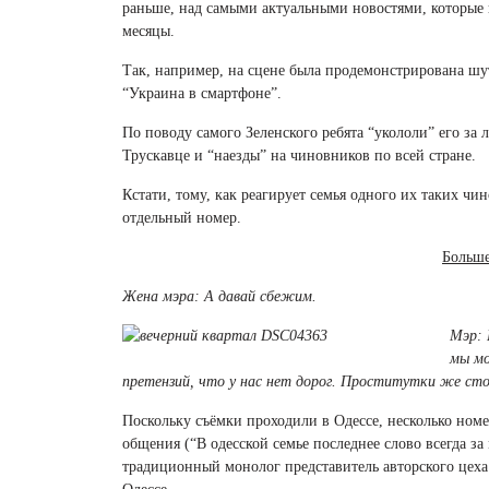
раньше, над самыми актуальными новостями, которые
месяцы.
Так, например, на сцене была продемонстрирована шу
“Украина в смартфоне”.
По поводу самого Зеленского ребята “укололи” его за 
Трускавце и “наезды” на чиновников по всей стране.
Кстати, тому, как реагирует семья одного их таких чи
отдельный номер.
Больш
Жена мэра: А давай сбежим.
Мэр: 
мы мо
претензий, что у нас нет дорог. Проститутки же сто
Поскольку съёмки проходили в Одессе, несколько ном
общения (“В одесской семье последнее слово всегда за
традиционный монолог представитель авторского цеха