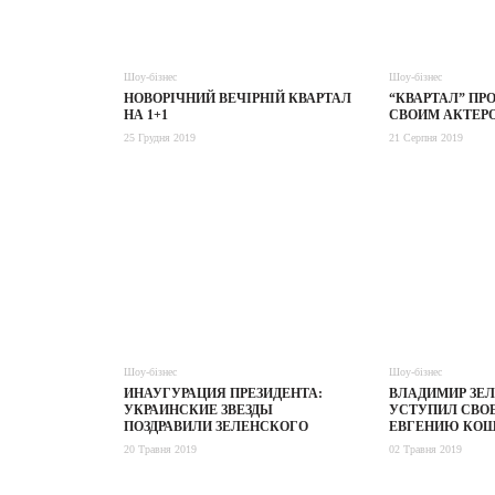
Шоу-бізнес
Шоу-бізнес
НОВОРІЧНИЙ ВЕЧІРНІЙ КВАРТАЛ
“КВАРТАЛ” ПР
НА 1+1
СВОИМ АКТЕР
25 Грудня 2019
21 Серпня 2019
Шоу-бізнес
Шоу-бізнес
ИНАУГУРАЦИЯ ПРЕЗИДЕНТА:
ВЛАДИМИР ЗЕ
УКРАИНСКИЕ ЗВЕЗДЫ
УСТУПИЛ СВО
ПОЗДРАВИЛИ ЗЕЛЕНСКОГО
ЕВГЕНИЮ КО
20 Травня 2019
02 Травня 2019