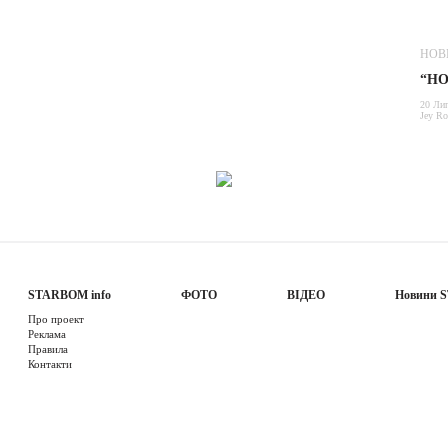
НОВ
“НО
20 Ли
Jey Ro
STARBOM info
ФОТО
ВІДЕО
Новини 
Про проект
Реклама
Правила
Контакти