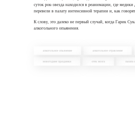
суток рок-звезда находился в реанимации, где медики 
перевели в палату интенсивной терапии и, как говорят
К слову, это далеко не первый случай, когда Гарик Су
алкогольного опьянения.
алкогольное опьянение
алкогольное отравление
новогодние праздники
отек мозга
палата 