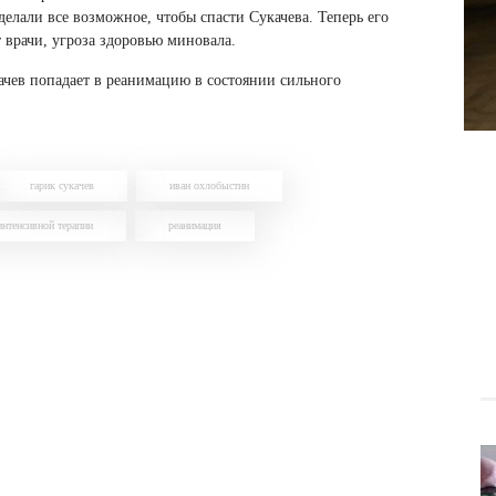
делали все возможное, чтобы спасти Сукачева. Теперь его
 врачи, угроза здоровью миновала.
качев попадает в реанимацию в состоянии сильного
гарик сукачев
иван охлобыстин
интенсивной терапии
реанимация