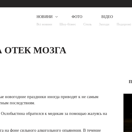
НОВИНИ
ФОТО
ВІДЕО
Всі новини
Шоу-бізнес
Стиль
Заходи
Подорожі
А ОТЕК МОЗГА
П
ые новогодние праздники иногда приводят к не самым
тным последствиям.
а Охлобыстина обратился к медикам за помощью жалуясь на
га на фоне сильного алкогольного опьянения. В течение