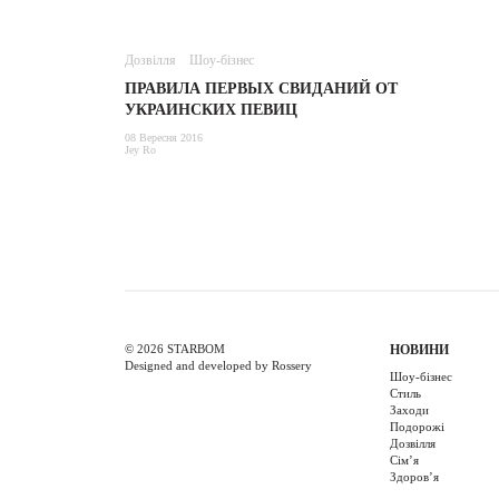
Дозвілля
Шоу-бізнес
ПРАВИЛА ПЕРВЫХ СВИДАНИЙ ОТ
УКРАИНСКИХ ПЕВИЦ
08 Вересня 2016
Jey Ro
© 2026 STARBOM
НОВИНИ
Designed and developed by Rossery
Шоу-бізнес
Стиль
Заходи
Подорожі
Дозвілля
Cім’я
Здоров’я