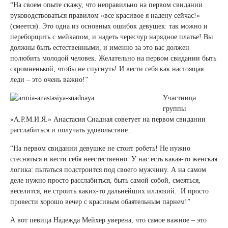
“На своем опыте скажу, что неправильно на первом свидании
руководствоваться правилом «все красивое я надену сейчас!»
(смеется). Это одна из основных ошибок девушек: так можно и
переборщить с мейкапом, и надеть чересчур нарядное платье! Вы
должны быть естественными, и именно за это вас должен
полюбить молодой человек. Желательно на первом свидании быть
скромненькой, чтобы не спугнуть! И вести себя как настоящая
леди – это очень важно!”
Участница
группы
«А.Р.М.И.Я.» Анастасия Снадная советует на первом свидании
расслабиться и получать удовольствие:
“На первом свидании девушке не стоит робеть! Не нужно
стесняться и вести себя неестественно. У нас есть какая-то женская
логика: пытаться подстроится под своего мужчину. А на самом
деле нужно просто расслабиться, быть самой собой, смеяться,
веселится, не строить каких-то дальнейших иллюзий. И просто
провести хорошо вечер с красивым обаятельным парнем!”
А вот певица Надежда Мейхер уверена, что самое важное – это