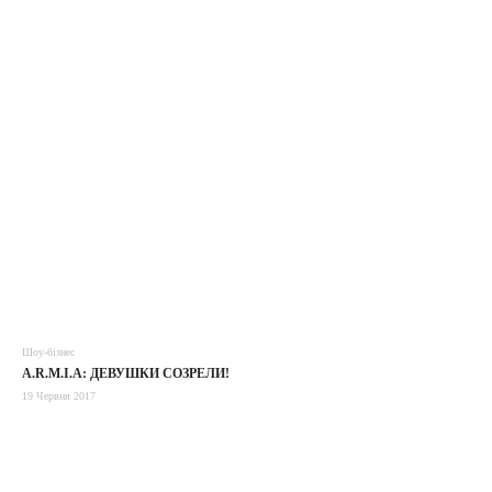
Шоу-бізнес
A.R.M.I.A: ДЕВУШКИ СОЗРЕЛИ!
19 Червня 2017