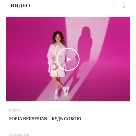
ВИДЕО
ВІДЕО
В
SOFIA NERSESIAN – БУДЬ СОБОЮ
Т
08 Серпня 2026
08