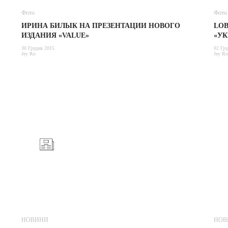
Фото
Фото
ИРИНА БИЛЫК НА ПРЕЗЕНТАЦИИ НОВОГО
LOB
ИЗДАНИЯ «VALUE»
«УК
30 Грудня 2015
02 Гру
Jey Ro
Jey Ro
НОВИНИ
НОВ