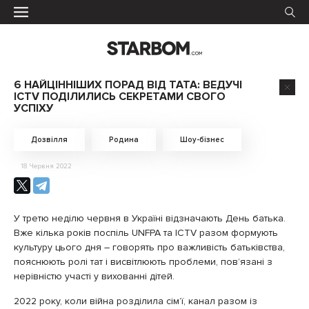
6 НАЙЦІННІШИХ ПОРАД ВІД ТАТА: ВЕДУЧІ
ICTV ПОДІЛИЛИСЬ СЕКРЕТАМИ СВОГО
УСПІХУ
Дозвілля
Родина
Шоу-бізнес
18 Червня 2022
У третю неділю червня в Україні відзначають День батька.
Вже кілька років поспіль UNFPA та ICTV разом формують
культуру цього дня – говорять про важливість батьківства,
пояснюють ролі тат і висвітлюють проблеми, пов’язані з
нерівністю участі у вихованні дітей.
2022 року, коли війна розділила сімʼї, канал разом із