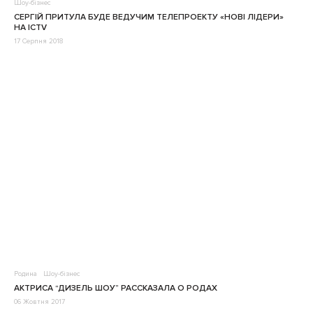
Шоу-бізнес
СЕРГІЙ ПРИТУЛА БУДЕ ВЕДУЧИМ ТЕЛЕПРОЕКТУ «НОВІ ЛІДЕРИ»
НА ICTV
17 Серпня 2018
Родина
Шоу-бізнес
АКТРИСА “ДИЗЕЛЬ ШОУ” РАССКАЗАЛА О РОДАХ
06 Жовтня 2017