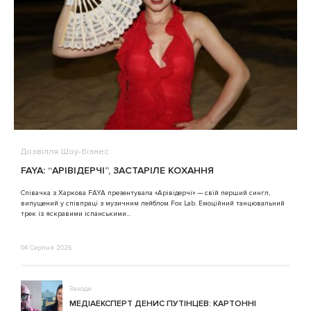
Дозвілля
Шоу-бізнес
В
FAYA: “АРІВІДЕРЧІ”, ЗАСТАРІЛЕ КОХАННЯ
A
Співачка з Харкова FAYA презентувала «Арівідерчі» — свій перший сингл,
випущений у співпраці з музичним лейблом Fox Lab. Емоційний танцювальний
3
трек із яскравими іспанськими...
04 Серпня 2026
Заходи
МЕДІАЕКСПЕРТ ДЕНИС ПУТІНЦЕВ: КАРТОННІ