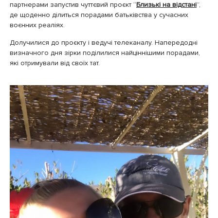
партнерами запустив чуттєвий проєкт “
Близькі на відстані
”,
де щоденно ділиться порадами батьківства у сучасних
воєнних реаліях.
Долучилися до проєкту і ведучі телеканалу. Напередодні
визначного дня зірки поділилися найціннішими порадами,
які отримували від своїх тат.