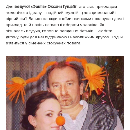
Для
ведучої «Фактів» Оксани Гутцайт
тато став прикладом
чоловічого ідеалу – надійний, мужній, цілеспрямований і
вірний сім‘ї. Батько завжди своїми вчинками показував дочці
приклад, та й навіть навчив її обирати чоловіка. Як
зізналась ведуча, головне завдання батьків – любити
дитину, бути для неї підтримкою і найближчим другом. Тоді й
з’явиться у сімейних стосунках повага.