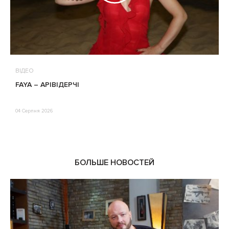
ВІДЕО
В
FAYA – АРІВІДЕРЧІ
М
П
Е
04 Серпня 2026
0
БОЛЬШЕ НОВОСТЕЙ