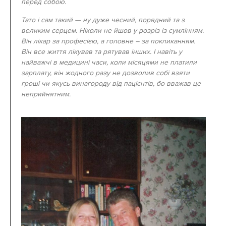
перед собою.
Тато і сам такий — ну дуже чесний, порядний та з
великим серцем. Ніколи не йшов у розріз із сумлінням.
Він лікар за професією, а головне – за покликанням.
Він все життя лікував та рятував інших. І навіть у
найважчі в медицині часи, коли місяцями не платили
зарплату, він жодного разу не дозволив собі взяти
гроші чи якусь винагороду від пацієнтів, бо вважав це
неприйнятним.