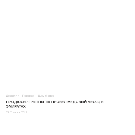
Дозвілля
Подорожі
Шоу-бізнес
ПРОДЮСЕР ГРУППЫ TIK ПРОВЕЛ МЕДОВЫЙ МЕСЯЦ В
ЭМИРАТАХ
29 Травня 2017