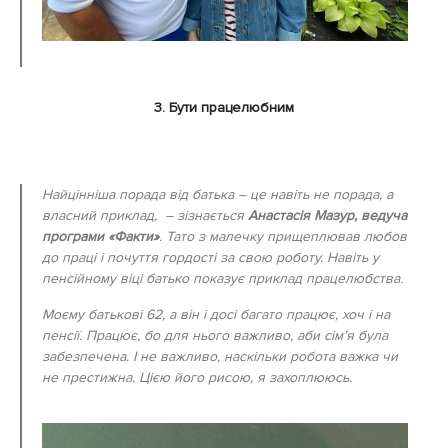
3. Бути працелюбним
Найцінніша порада від батька – це навіть не порада, а
власний приклад, – зізнається
Анастасія Мазур, ведуча
програми «Факти»
. Тато з малечку прищеплював любов
до праці і почуття гордості за свою роботу. Навіть у
пенсійному віці батько показує приклад працелюбства.
Моєму батькові 62, а він і досі багато працює, хоч і на
пенсії. Працює, бо для нього важливо, аби сім’я була
забезпечена. І не важливо, наскільки робота важка чи
не престижна. Цією його рисою, я захоплююсь.