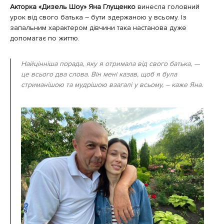
Акторка «Дизель Шоу» Яна Глущенко
винесла головний
урок від свого батька – бути здержаною у всьому. Із
запальним характером дівчини така настанова дуже
допомагає по життю.
Найцінніша порада, яку я отримала від свого батька, —
це всього два слова. Він мені казав, щоб я була
стриманішою та мудрішою взагалі у всьому, – каже Яна.