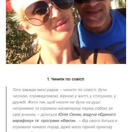
1. Чинити по совісті
Тато завжди мені радив – чинити по совісті, бути
чесною, справедливою, вірною у житті, у стосунках, у
дружбі. Жити так, щоб ніколи не було на душі
неприємно та соромно насамперед перед собою за
свій вчинок, – ділиться
Юлія Сеник, ведуча «Єдиного
марафону» та програми «Факти»
. – Від свого батька я
отримала чимало порад, адже мала гарний приклад