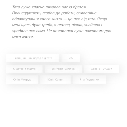
Тато дуже класно виховав нас із братом.
Працездатність, любов до роботи, самостійне
облаштування свого життя — це все від тата. Якщо
мені щось було треба, я встала, пішла, знайшла і
зробила все сама. Це виявилося дуже важливим для
мого життя.
6 найцінніших порад від тата
ictv
Анастасія Мазур
Вікторія Булітко
Оксана Гутцайт
Юлія Мотрук
Юлія Сеник
Яна Глущенко