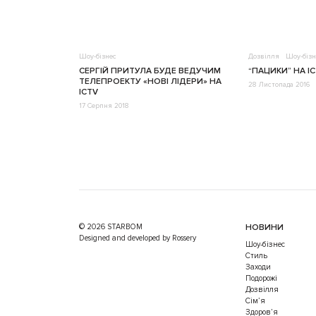
Шоу-бізнес
Дозвілля
Шоу-бізн
СЕРГІЙ ПРИТУЛА БУДЕ ВЕДУЧИМ
“ПАЦИКИ” НА I
ТЕЛЕПРОЕКТУ «НОВІ ЛІДЕРИ» НА
28 Листопада 2016
ICTV
17 Серпня 2018
© 2026 STARBOM
НОВИНИ
Designed and developed by Rossery
Шоу-бізнес
Стиль
Заходи
Подорожі
Дозвілля
Cім’я
Здоров’я