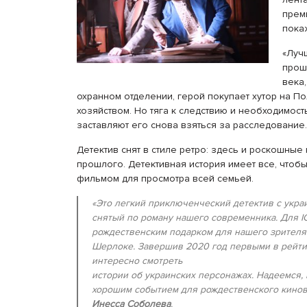
прем
пока
«Луч
прош
века
охранном отделении, герой покупает хутор на П
хозяйством. Но тяга к следствию и необходимост
заставляют его снова взяться за расследование.
Детектив снят в стиле ретро: здесь и роскошные
прошлого. Детективная история имеет все, что
фильмом для просмотра всей семьей.
«Это легкий приключенческий детектив с укра
снятый по роману нашего современника. Для I
рождественским подарком для нашего зрителя
Шерлоке. Завершив 2020 год первыми в рейти
интересно смотреть
истории об украинских персонажах. Надеемся, 
хорошим событием для рождественского кинов
Инесса Соболева
.