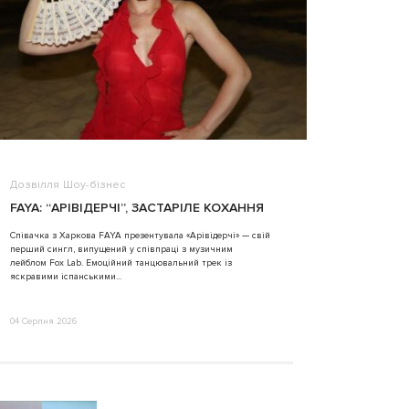
Дозвілля
Шоу-бізнес
ВІДЕО
FAYA: “АРІВІДЕРЧІ”, ЗАСТАРІЛЕ КОХАННЯ
ALINA TIM
Співачка з Харкова FAYA презентувала «Арівідерчі» — свій
перший сингл, випущений у співпраці з музичним
31 Липня 2026
лейблом Fox Lab. Емоційний танцювальний трек із
яскравими іспанськими...
04 Серпня 2026