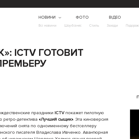
НОВИНИ
ФОТО
ВІДЕО
Всі новини
Шоу-бізнес
Стиль
Заходи
Подорож
: ICTV ГОТОВИТ
ПРЕМЬЕРУ
ождественские праздники
ICTV
покажет пилотную
ю ретро-детектива
«Лучший сыщик»
. Эта киноверсия
лючений снята по одноименному бестселлеру
инского писателя Владислава Ивченко. Авантюрная
а об украинском Шерлоке Холмсе станет первой