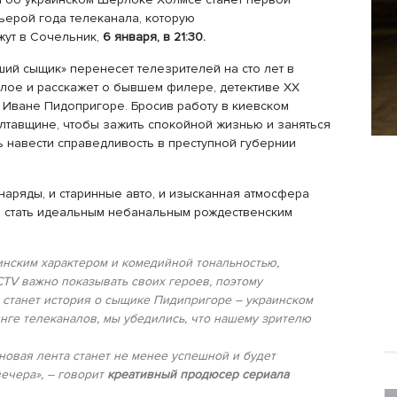
ьерой года телеканала, которую
жут в Сочельник,
6 января, в 21:30.
ший сыщик» перенесет телезрителей на сто лет в
лое и расскажет о бывшем филере, детективе ХХ
, Иване Пидопригоре. Бросив работу в киевском
олтавщине, чтобы зажить спокойной жизнью и заняться
ь навести справедливость в преступной губернии
 наряды, и старинные авто, и изысканная атмосфера
бы стать идеальным небанальным рождественским
инским характером и комедийной тональностью,
CTV важно показывать своих героев, поэтому
 станет история о сыщике Пидипригоре – украинском
нге телеканалов, мы убедились, что нашему зрителю
новая лента станет не менее успешной и будет
ечера», – говорит
креативный продюсер сериала