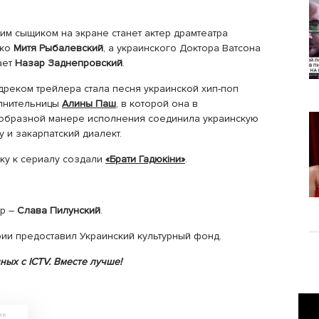
им сыщиком на экране станет актер драмтеатра
нко
Митя Рыбалевский
, а украинского Доктора Ватсона
ает
Назар Заднепровский
.
дреком трейлера стала песня украинской хип-поп
лнительницы
Алины Паш
, в которой она в
образной манере исполнения соединила украинскую
у и закарпатский диалект.
ку к сериалу создали
«Брати Гадюкіни»
.
ор –
Слава Пилунский
.
ии предоставил Украинский культурный фонд.
ных с ICTV. Вместе лучше!
ик