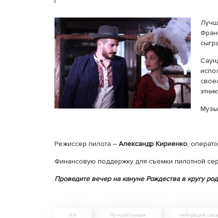
Лучш
Фра
сыгр
Саун
испо
свое
этник
Музы
Режиссер пилота –
Александр Кириенко
, операт
Финансовую поддержку для съемки пилотной сер
Проведите вечер на кануне Рождества в кругу род
ictv
Лучший сыщик
найкращий сищ