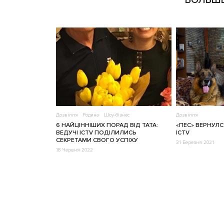
БОЛЬШЕ
Дозвілля
Родина
Шоу-бізнес
Дозвілля
6 НАЙЦІННІШИХ ПОРАД ВІД ТАТА:
«ПЕС» ВЕРНУЛС
ВЕДУЧІ ICTV ПОДІЛИЛИСЬ
ICTV
СЕКРЕТАМИ СВОГО УСПІХУ
31 Березня 2021
18 Червня 2022