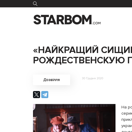
«НАЙКРАЩИЙ СИЩИК»
РОЖДЕСТВЕНСКУЮ 
30 Грудня 2020
Дозвілля
На р
сери
прик
укра
лент