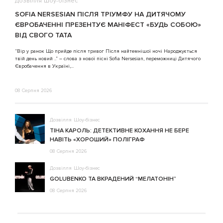
Дозвілля
Шоу-бізнес
В
SOFIA NERSESIAN ПІСЛЯ ТРІУМФУ НА ДИТЯЧОМУ
A
ЄВРОБАЧЕННІ ПРЕЗЕНТУЄ МАНІФЕСТ «БУДЬ СОБОЮ»
ВІД СВОГО ТАТА
3
“Вір у ранок Що прийде після тривог Після найтемнішої ночі Народжується
твій день новий ..” – слова з нової пісні Sofia Nersesian, переможниці Дитячого
Євробачення в Україні,...
08 Серпня 2026
Дозвілля
Шоу-бізнес
ТІНА КАРОЛЬ: ДЕТЕКТИВНЕ КОХАННЯ НЕ БЕРЕ
НАВІТЬ «ХОРОШИЙ» ПОЛІГРАФ
08 Серпня 2026
Дозвілля
Шоу-бізнес
GOLUBENKO ТА ВКРАДЕНИЙ “МЕЛАТОНІН”
08 Серпня 2026