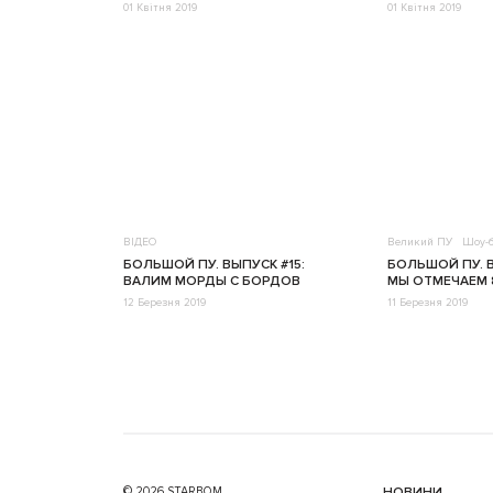
01 Квітня 2019
01 Квітня 2019
ВІДЕО
Великий ПУ
Шоу-б
БОЛЬШОЙ ПУ. ВЫПУСК #15:
БОЛЬШОЙ ПУ. В
ВАЛИМ МОРДЫ С БОРДОВ
МЫ ОТМЕЧАЕМ 
12 Березня 2019
11 Березня 2019
© 2026 STARBOM
НОВИНИ