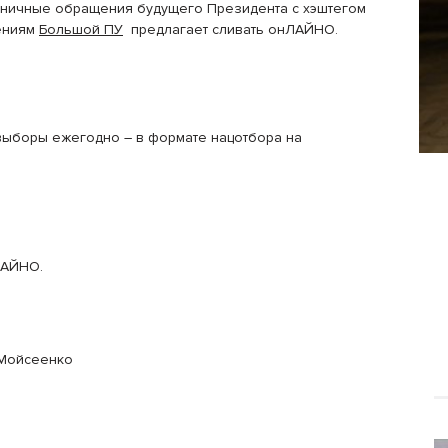
иничные обращения будущего Президента с хэштегом
ениям
Большой ПУ
предлагает сливать онЛАЙНО.
ыборы ежегодно – в формате нацотбора на
ЛАЙНО.
 Мойсеенко