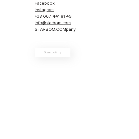
Facebook
Instagram
+38 067 441 81 49
info@starbom.com
STARBOM.COMpany
большой пу