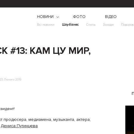
НОВИНИ
ФОТО
ВІДЕО
Всі новини
Шоу-бізнес
Стиль
Заходи
Подорож
 #13: КАМ ЦУ МИР,
25 Лютого 2019
зидент!
т продюсера, медиамена, музыканта, актера,
–
Дениса Путинцева
.