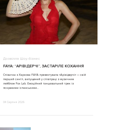
Дозвілля
Шоу-бізнес
ВІДЕО
FAYA: “АРІВІДЕРЧІ”, ЗАСТАРІЛЕ КОХАННЯ
ALINA TIM
Співачка з Харкова FAYA презентувала «Арівідерчі» — свій
перший сингл, випущений у співпраці з музичним
31 Липня 2026
лейблом Fox Lab. Емоційний танцювальний трек із
яскравими іспанськими...
04 Серпня 2026