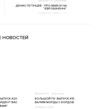
Великий ПУ
Шоу-бізнес
ДЕНИС ПУТІНЦЕВ - ПРО MARUV НА
"ЄВРОБАЧЕННІ"
Следующая новость
 НОВОСТЕЙ
Великий ПУ
Шоу-бізнес
ЫПУСК #20:
БОЛЬШОЙ ПУ. ВЫПУСК #15:
ИДЕНТ ВАС
ВАЛИМ МОРДЫ С БОРДОВ
 ВАМ?
12 Березня 2019