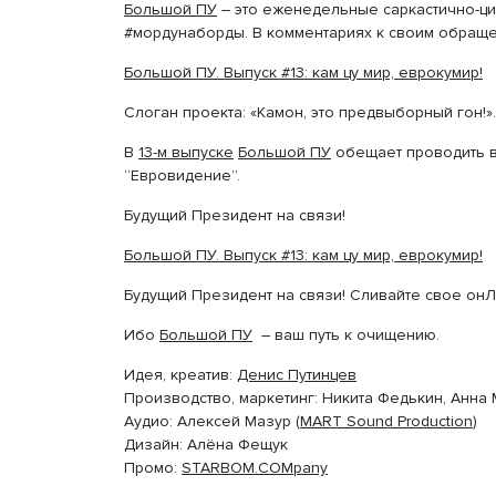
Большой ПУ
– это еженедельные саркастично-ц
#мордунаборды. В комментариях к своим обращ
Большой ПУ. Выпуск #13: кам цу мир, еврокумир!
Слоган проекта: «Камон, это предвыборный гон!».
В
13-м выпуске
Большой ПУ
обещает проводить в
“Евровидение”.
Будущий Президент на связи!
Большой ПУ. Выпуск #13: кам цу мир, еврокумир!
Будущий Президент на связи! Сливайте свое он
Ибо
Большой ПУ
– ваш путь к очищению.
Идея, креатив:
Денис Путинцев
Производство, маркетинг: Никита Федькин, Анна
Аудио: Алексей Мазур (
MART Sound Production
)
Дизайн: Алёна Фещук
Промо:
STARBOM.COMpany