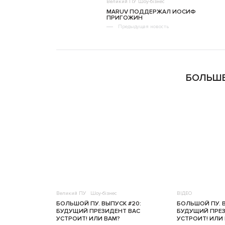
Великий ПУ
Шоу-бізнес
MARUV ПОДДЕРЖАЛ ИОСИФ
ПРИГОЖИН
Предыдущая новость
БОЛЬШЕ
Великий ПУ
Шоу-бізнес
ВІДЕО
БОЛЬШОЙ ПУ. ВЫПУСК #20:
БОЛЬШОЙ ПУ. В
БУДУЩИЙ ПРЕЗИДЕНТ ВАС
БУДУЩИЙ ПРЕЗ
УСТРОИТ! ИЛИ ВАМ?
УСТРОИТ! ИЛИ