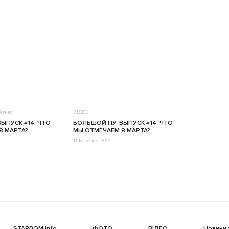
ізнес
ВІДЕО
ЫПУСК #14: ЧТО
БОЛЬШОЙ ПУ. ВЫПУСК #14: ЧТО
8 МАРТА?
МЫ ОТМЕЧАЕМ 8 МАРТА?
11 Березня 2019
STARBOM info
ФОТО
ВІДЕО
Новини