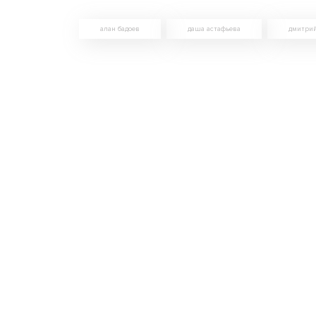
алан бадоев
даша астафьева
дмитри