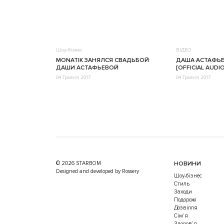
Шоу-бізнес
ВІДЕО
MONATIK ЗАНЯЛСЯ СВАДЬБОЙ
ДАША АСТАФЬЕ
ДАШИ АСТАФЬЕВОЙ
[OFFICIAL AUDIO
04 Травня 2017
04 Травня 2017
© 2026 STARBOM
НОВИНИ
Designed and developed by Rossery
Шоу-бізнес
Стиль
Заходи
Подорожі
Дозвілля
Cім’я
Здоров’я