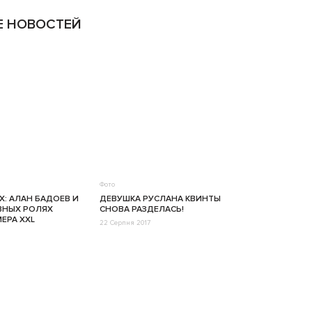
 НОВОСТЕЙ
Фото
Х: АЛАН БАДОЕВ И
ДЕВУШКА РУСЛАНА КВИНТЫ
АВНЫХ РОЛЯХ
СНОВА РАЗДЕЛАСЬ!
ЕРА XXL
22 Серпня 2017