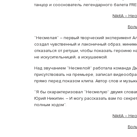
танцор и сооснователь легендарного балета FR
NikitA – Н
Бол
“Несмелая” – первый творческий эксперимент Ал
создал чувственный и лаконичный образ, миним
отказаться от ретуши, чтобы показать героиню 
не искусительницей, а искушаемой.
Над звучанием “Несмелой” работала команда Дм
присутствовать на премьере, записал видеообр
прямо перед показом клипа. Автор слов и музык
“Я бы охарактеризовал “Несмелую” двумя слова
Юрий Никитин. – И могу рассказать вам по секре
полным ходом”.
NikitA – Н
Бол