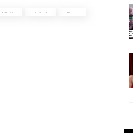
й монатик
несмелая
никита