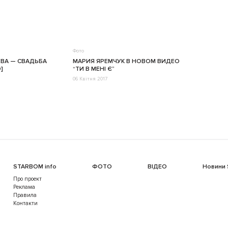
Фото
ВА — СВАДЬБА
МАРИЯ ЯРЕМЧУК В НОВОМ ВИДЕО
]
“ТИ В МЕНІ Є”
06 Квітня 2017
STARBOM info
ФОТО
ВІДЕО
Новини
Про проект
Реклама
Правила
Контакти