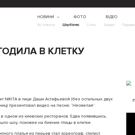
НОВИНИ
ФОТО
ВІДЕО
Всі новини
Шоу-бізнес
Стиль
Заходи
Подорож
ГОДИЛА В КЛЕТКУ
кт NIKITA в лице Даши Астафьевой (без остальных двух
тниц) презентовал видео на песню “Несмелая”.
в одном из киевских ресторанов. Едва появившись,
ыло шоу, похожее на биение птицы в клетке.
ного платья из перьев стал хореограф, стилист,