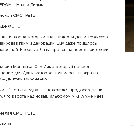
EEDOM – Назар Дидык.
есмелая СМОТРЕТЬ
ьше ФОТО
ана Бадоева, который снял видео, и Даши. Режиссер
изировав грим и декорации. Ему даже пришлось
настоящей. Впервые Даша предстала перед зрителями
итрия Монатика. Сам Дима, который не смог
ащение для Даши, которое появилось на экранах
и – Дмитрий Мироненко.
ми – “Ноль гламура”, – поделился продюсер Даши
ту, что работа над новым альбомом NIKITA уже идет
есмелая СМОТРЕТЬ
ьше ФОТО