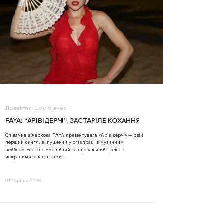
Дозвілля
Шоу-бізнес
ВІДЕО
FAYA: “АРІВІДЕРЧІ”, ЗАСТАРІЛЕ КОХАННЯ
ALINA TIM
Співачка з Харкова FAYA презентувала «Арівідерчі» — свій
перший сингл, випущений у співпраці з музичним
31 Липня 2026
лейблом Fox Lab. Емоційний танцювальний трек із
яскравими іспанськими...
04 Серпня 2026