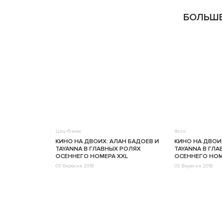
БОЛЬШЕ
Шоу-бізнес
Фото
КИНО НА ДВОИХ: АЛАН БАДОЕВ И
КИНО НА ДВОИ
TAYANNA В ГЛАВНЫХ РОЛЯХ
TAYANNA В ГЛ
ОСЕННЕГО НОМЕРА XXL
ОСЕННЕГО НОМ
03 Вересня 2018
03 Вересня 2018