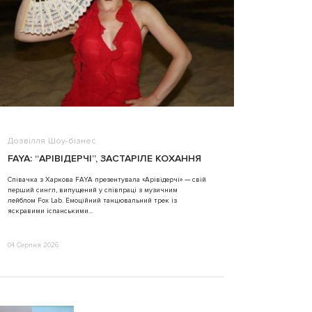
Дозвілля
Шоу-бізнес
ВІДЕО
FAYA: “АРІВІДЕРЧІ”, ЗАСТАРІЛЕ КОХАННЯ
ALINA TIM
Співачка з Харкова FAYA презентувала «Арівідерчі» — свій
перший сингл, випущений у співпраці з музичним
31 Липня 2026
лейблом Fox Lab. Емоційний танцювальний трек із
яскравими іспанськими...
04 Серпня 2026