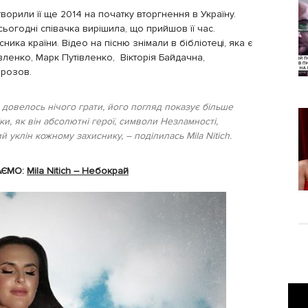
ворили її ще 2014 на початку вторгнення в Україну.
сьогодні співачка вирішила, що прийшов її час.
сника країни. Відео на пісню знімали в бібліотеці, яка є
тівленко, Марк Путівленко, Вікторія Байдачна,
орозов.
овелось нічого грати, його погляд показує більше
ки, як він абсолютні герої, символи Незламності,
й уклін кожному захиснику, – поділилась Mila Nitich.
АЄМО:
Mila Nitich – Небокрай