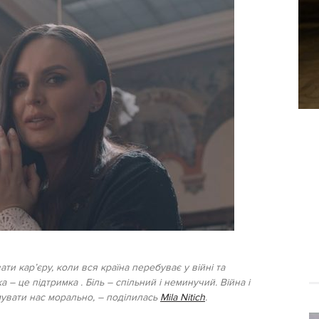
ти кар’єру, коли вся країна перебуває у війні та
 – це підтримка . Біль – спільний і неминучий. Війна і
мувати нас морально, – поділилась
Mila Nitich
.