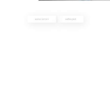
мила нитич
небокрай