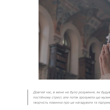
Довгий час, в мене не було розуміння, як будува
постійному стресі, але потім зрозуміла що музика
творчість повинна про це нагадувати та підтри