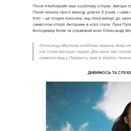
Пісня «Небокрай» має особливу історію. Автори ст
Пісня чекала свого виходу довгих 8 років, і саме 
Кліп – це історія поколінь, від лона матері до захи
символом історії. Акторами в кліпі стали: Лука Пу
Володимир Біляк та справжній воїн Олександр М
Олександр Морозов особлива людина, йому не д
ніж слова багатьох людей. Для мене такі чолові
символи віри у Перемогу, віри в Україну. Низьки
ДИВИМОСЬ ТА СЛУХ