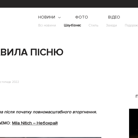
НОВИНИ
ФОТО
ВІДЕО
Всі новини
Шоу-бізнес
Стиль
Заходи
Подорож
ТАВИЛА ПІСНЮ
стопада 2022
ла після початку повномасштабного вторгнення.
АЄМО:
Mila Nitich – Небокрай