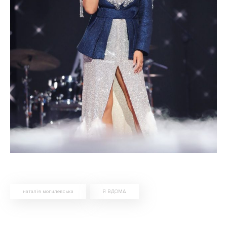
наталія могилевська
Я ВДОМА