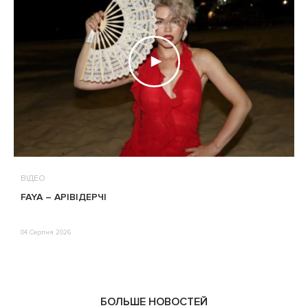
ВІДЕО
В
FAYA – АРІВІДЕРЧІ
М
П
Е
04 Серпня 2026
0
БОЛЬШЕ НОВОСТЕЙ