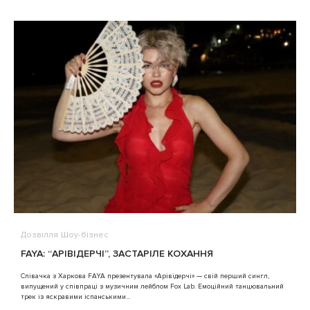
Дозвілля
Шоу-бізнес
В
FAYA: “АРІВІДЕРЧІ”, ЗАСТАРІЛЕ КОХАННЯ
A
Співачка з Харкова FAYA презентувала «Арівідерчі» — свій перший сингл,
випущений у співпраці з музичним лейблом Fox Lab. Емоційний танцювальний
3
трек із яскравими іспанськими...