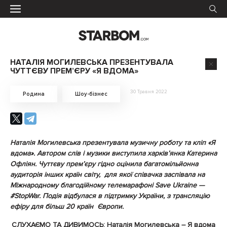
НАТАЛІЯ МОГИЛЕВСЬКА ПРЕЗЕНТУВАЛА
ЧУТТЄВУ ПРЕМ’ЄРУ «Я ВДОМА»
30 Травня 2022
Родина
Шоу-бізнес
Наталія Могилевська презентувала музичну роботу та кліп «Я
вдома». Автором слів і музики виступила харків’янка Катерина
Офліян. Чуттєву прем’єру гідно оцінила багатомільйонна
аудиторія інших країн світу, для якої співачка заспівала на
Міжнародному благодійному телемарафоні Save Ukraine —
#StopWar. Подія відбулася в підтримку України, з трансляцію
ефіру для більш 20 країн Європи.
СЛУХАЄМО ТА ДИВИМОСЬ:
Наталія Могилевська – Я вдома