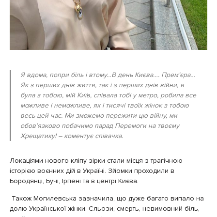
Я вдома, попри біль і втому…В день Києва…. Прем’єра…
Як з перших днів життя, так і з перших днів війни, я
була з тобою, мій Київ, співала тобі у метро, робила все
можливе і неможливе, як і тисячі твоїх жінок з тобою
весь цей час. Ми зможемо пережити цю війну, ми
обов’язково побачимо парад Перемоги на твоєму
Хрещатику!
– коментує співачка.
Локаціями нового кліпу зірки стали місця з трагічною
історією воєнних дій в Україні. Зйомки проходили в
Бородянці, Бучі, Ірпені та в центрі Києва.
Також Могилевська зазначила, що дуже багато випало на
долю Української жінки. Сльози, смерть, невимовний біль,