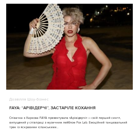
Дозвілля
Шоу-бізнес
В
FAYA: “АРІВІДЕРЧІ”, ЗАСТАРІЛЕ КОХАННЯ
A
Співачка з Харкова FAYA презентувала «Арівідерчі» — свій перший сингл,
випущений у співпраці з музичним лейблом Fox Lab. Емоційний танцювальний
3
трек із яскравими іспанськими...