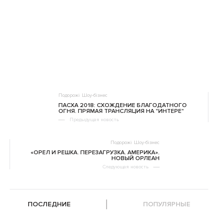
Подорожі
Шоу-бізнес
ПАСХА 2018: СХОЖДЕНИЕ БЛАГОДАТНОГО
ОГНЯ. ПРЯМАЯ ТРАНСЛЯЦИЯ НА "ИНТЕРЕ"
Предыдущая новость
Подорожі
Шоу-бізнес
«ОРЕЛ И РЕШКА. ПЕРЕЗАГРУЗКА. АМЕРИКА».
НОВЫЙ ОРЛЕАН
Следующая новость
ПОСЛЕДНИЕ
ПОПУЛЯРНЫЕ