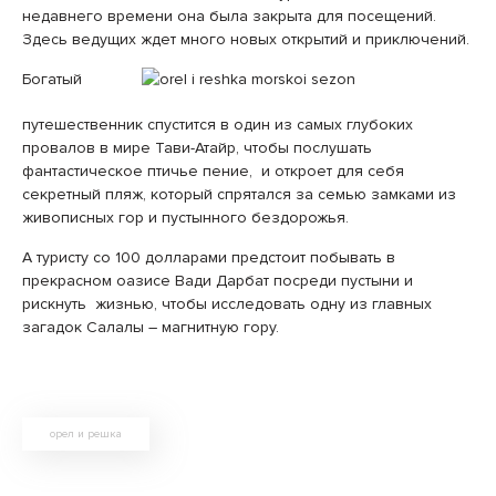
недавнего времени она была закрыта для посещений.
Здесь ведущих ждет много новых открытий и приключений.
Богатый
путешественник спустится в один из самых глубоких
провалов в мире Тави-Атайр, чтобы послушать
фантастическое птичье пение, и откроет для себя
секретный пляж, который спрятался за семью замками из
живописных гор и пустынного бездорожья.
А туристу со 100 долларами предстоит побывать в
прекрасном оазисе Вади Дарбат посреди пустыни и
рискнуть жизнью, чтобы исследовать одну из главных
загадок Салалы – магнитную гору.
орел и решка