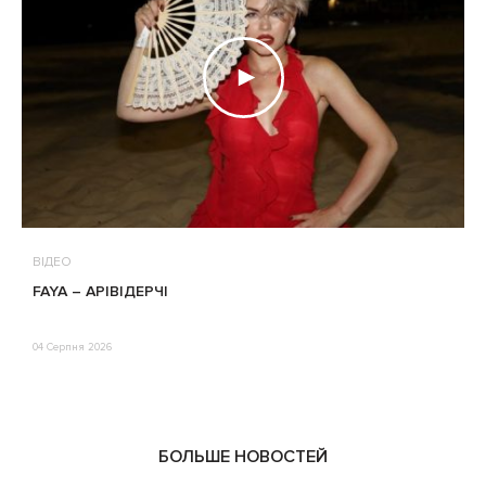
ВІДЕО
В
FAYA – АРІВІДЕРЧІ
М
П
Е
04 Серпня 2026
0
БОЛЬШЕ НОВОСТЕЙ