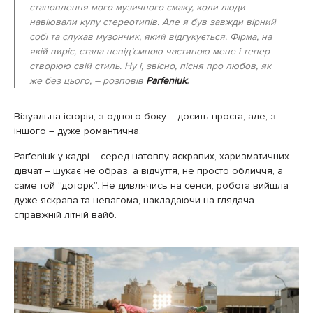
становлення мого музичного смаку, коли люди
навіювали купу стереотипів. Але я був завжди вірний
собі та слухав музончик, який відгукується. Фірма, на
якій виріс, стала невідʼємною частиною мене і тепер
створюю свій стиль. Ну і, звісно, пісня про любов, як
же без цього
, – розповів
Parfeniuk
.
Візуальна історія, з одного боку – досить проста, але, з
іншого – дуже романтична.
Parfeniuk у кадрі – серед натовпу яскравих, харизматичних
дівчат – шукає не образ, а відчуття, не просто обличчя, а
саме той “доторк”. Не дивлячись на сенси, робота вийшла
дуже яскрава та невагома, накладаючи на глядача
справжній літній вайб.