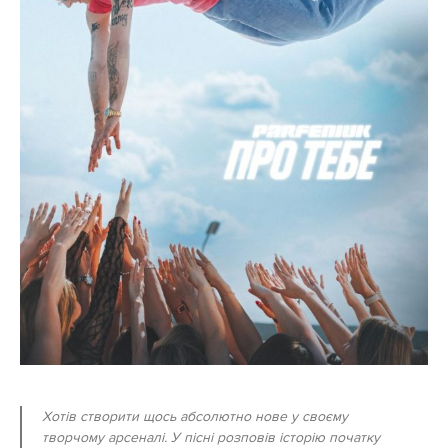
Хотів створити щось абсолютно нове у своєму
творчому арсеналі. У пісні розповів історію початку