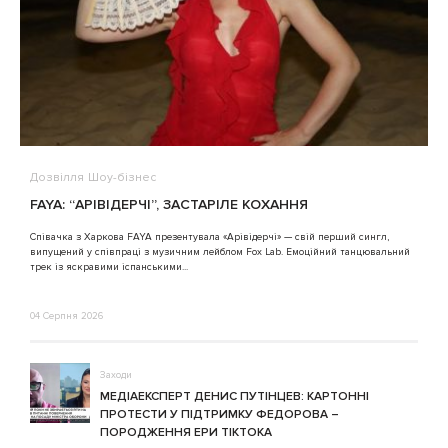
Дозвілля
Шоу-бізнес
В
FAYA: “АРІВІДЕРЧІ”, ЗАСТАРІЛЕ КОХАННЯ
A
Співачка з Харкова FAYA презентувала «Арівідерчі» — свій перший сингл,
випущений у співпраці з музичним лейблом Fox Lab. Емоційний танцювальний
3
трек із яскравими іспанськими...
04 Серпня 2026
Заходи
МЕДІАЕКСПЕРТ ДЕНИС ПУТІНЦЕВ: КАРТОННІ
ПРОТЕСТИ У ПІДТРИМКУ ФЕДОРОВА –
ПОРОДЖЕННЯ ЕРИ ТІКТОКА