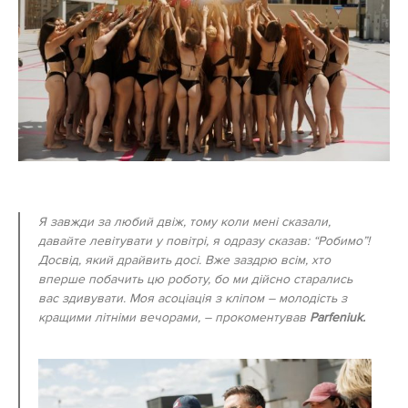
Я завжди за любий двіж, тому коли мені сказали,
давайте левітувати у повітрі, я одразу сказав: “Робимо”!
Досвід, який драйвить досі. Вже заздрю всім, хто
вперше побачить цю роботу, бо ми дійсно старались
вас здивувати. Моя асоціація з кліпом – молодість з
кращими літніми вечорами
, – прокоментував
Parfeniuk.