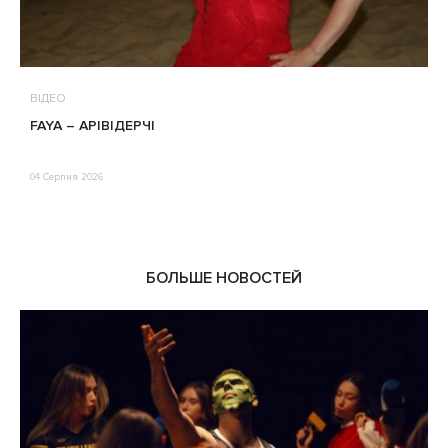
ВІДЕО
В
FAYA – АРІВІДЕРЧІ
М
П
Е
04 Серпня 2026
0
БОЛЬШЕ НОВОСТЕЙ