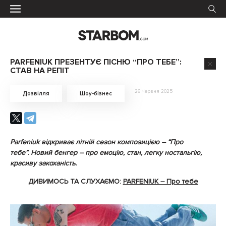
PARFENIUK ПРЕЗЕНТУЄ ПІСНЮ “ПРО ТЕБЕ”:
СТАВ НА РЕПІТ
26 Червня 2025
Дозвілля
Шоу-бізнес
Parfeniuk відкриває літній сезон композицією – “Про
тебе”. Новий бенгер – про емоцію, стан, легку ностальгію,
красиву закоханість.
ДИВИМОСЬ ТА СЛУХАЄМО:
PARFENIUK – Про тебе