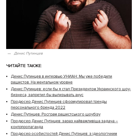
Денис Путинцев
ЧИТАЙТЕ ТАКЖЕ:
Денис Путинцев в интервью УНИАН: Мы уже победили
рашистов. На ментальном уровне
Денис Путинцев: если бы я стал Президентом Украинского шоу-
бизнеса, запретил бы вылизывать анус
Продюсер Денис Путинцев сформулировал тренды
персонального бренда 2022
Денис Путінцев: Росграм рашистського шоубізу
Продюсер Денис Путінцев: зараз найважливіша задача –
контрпропаганда
Продюсер особистостей Денис Путінцев: з ідеологічним