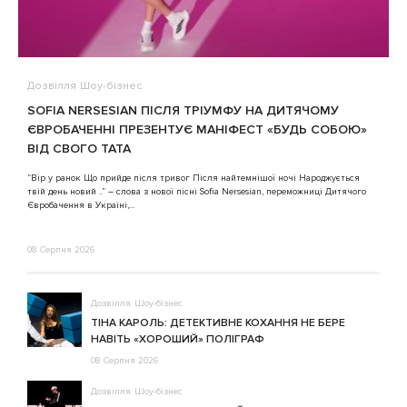
Дозвілля
Шоу-бізнес
В
SOFIA NERSESIAN ПІСЛЯ ТРІУМФУ НА ДИТЯЧОМУ
A
ЄВРОБАЧЕННІ ПРЕЗЕНТУЄ МАНІФЕСТ «БУДЬ СОБОЮ»
ВІД СВОГО ТАТА
3
“Вір у ранок Що прийде після тривог Після найтемнішої ночі Народжується
твій день новий ..” – слова з нової пісні Sofia Nersesian, переможниці Дитячого
Євробачення в Україні,...
08 Серпня 2026
Дозвілля
Шоу-бізнес
ТІНА КАРОЛЬ: ДЕТЕКТИВНЕ КОХАННЯ НЕ БЕРЕ
НАВІТЬ «ХОРОШИЙ» ПОЛІГРАФ
08 Серпня 2026
Дозвілля
Шоу-бізнес