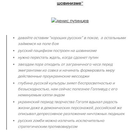
шовинизме”
давайте оставим “хороших русских” в покое, а остальными
займемся на поле боя
русский пацифизм построен на шовинизме
нужно перестать ждать, когда сдохнет путин
звездам пора отходить от заграничного чеса перед
эмигрантами из совка и начинать формировать миру
действенные проукраинские месседжи
глубина русской культуры зияет беспросветностью и
безысходностью, нам сейчас полезнее Голливуд с его
неминуемым хэппи-эндом
украинский период творчества Гоголя вдыхал радость
жизни даже в демонических персонажей, российский же
описывал депрессивное разложение ничтожных людишек
русских zомби можно излечить исключительно
стратегическим противовирусом