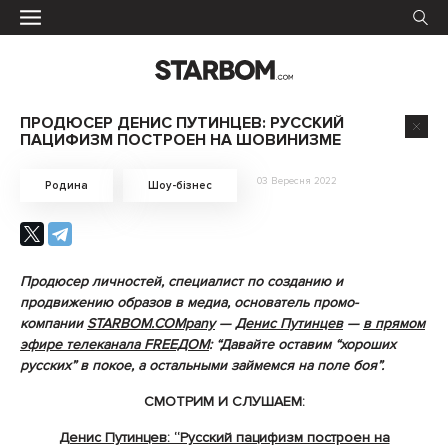
ПРОДЮСЕР ДЕНИС ПУТИНЦЕВ: РУССКИЙ
ПАЦИФИЗМ ПОСТРОЕН НА ШОВИНИЗМЕ
03 Вересня 2022
Родина
Шоу-бізнес
Продюсер личностей, специалист по созданию и
продвижению образов в медиа, основатель промо-
компании
STARBOM.COMpany
—
Денис Путинцев
—
в прямом
эфире телеканала FREEДОМ
: “Давайте оставим “хороших
русских” в покое, а остальными займемся на поле боя”.
СМОТРИМ И СЛУШАЕМ:
Денис Путинцев: “Русский пацифизм построен на