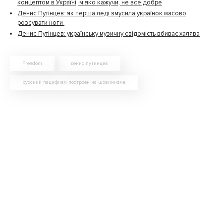
концептом в Україні, м’яко кажучи, не все добре
Денис Путінцев: як перша леді змусила українок масово
розсувати ноги
Денис Путінцев: українську музичну свідомість вбиває халява
Freedom
денис путинцев
русский пацифизм построен на шовинизме