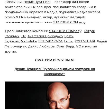
Напомним:
Денис Путинцев
— продюсер личностей,
архитектор личных брендов, специалист по созданию и
продвижению образов в медиа, журналист, медиаэксперт,
promo & PR менеджер, актер, музыкант, ведущий,
основатель промо-компании
STARBOM.COMpany
.
Среди клиентов компании
STARBOM.COMpany
:
Богдан
Юсипчук
,
ТІК
,
Анастасия Приходько
,
Брати
Гадюкіни
,
MamaRika
,
ESTRADARADA
,
Lama
,
КОРРУПЦИЯ
,
Дарья
Петрожицкая
,
Денис Любимов
,
Олег Верд
,
AIO
и многие
другие.
СМОТРИМ И СЛУШАЕМ:
Денис Путинцев: “Русский пацифизм построен на
шовинизме”