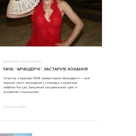
Дозвілля
Шоу-бізнес
ВІДЕО
FAYA: “АРІВІДЕРЧІ”, ЗАСТАРІЛЕ КОХАННЯ
ALINA TIM
Співачка з Харкова FAYA презентувала «Арівідерчі» — свій
перший сингл, випущений у співпраці з музичним
31 Липня 2026
лейблом Fox Lab. Емоційний танцювальний трек із
яскравими іспанськими...
04 Серпня 2026