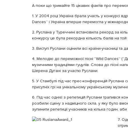
А поки що тримайте 15 цікавих фактів про перемо
1. У 2004 році Україна брала участь у конкурсі вд
Dances” і Україна вперше перемогла у міжнародн
2. Руслана у Туреччині встановила рекорд за кіль
конкурсу це була рекордна кількість балів на той
3. Виступ Руслани оцінили всі країни-учасниці та д
4. Мелодію до переможної пісні “Wild Dances” (“Д
музичними традиціями гуцулів. Слова до пісні н
Шерена Дугані за участю Руслани.
5. У Стамбулі під час прес-конференцій Руслана са
присутніх грі на унікальному українському музично
6. Під час однієї з репетицій Руслани трапився к
розбили сцену з надміцного скла, у яку було вм
зупинити репетиції учасників на кілька годин, аб
7. О
отрим