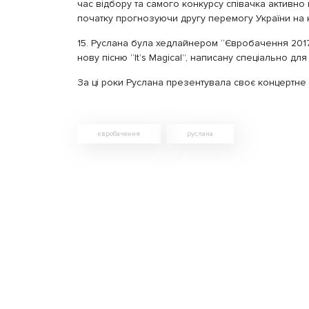
час відбору та самого конкурсу співачка активно
початку прогнозуючи другу перемогу України на к
15. Руслана була хедлайнером “Євробачення 2017”
нову пісню “It’s Magical”, написану спеціально для ц
За ці роки Руслана презентувала своє концертне шо
євробачення
руслана