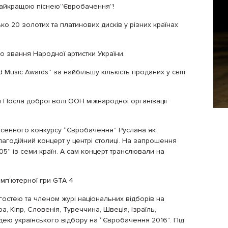
 Найкращою піснею”Євробачення”!
ко 20 золотих та платинових дисків у різних країнах
о звання Народної артистки України.
 Music Awards” за найбільшу кількість проданих у світі
 Посла доброї волі ООН міжнародної організації
 пісенного конкурсу “Євробачення” Руслана як
агодійний концерт у центрі столиці. На запрошення
5” із семи країн. А сам концерт транслювали на
омп’ютерної гри GTA 4
 гостею та членом журі національних відборів на
а, Кіпр, Словенія, Туреччина, Швеція, Ізраїль,
ддею українського відбору на “Євробачення 2016”. Під