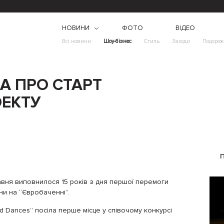
НОВИНИ
ФОТО
ВІДЕО
Всі новини
Шоу-бізнес
Стиль
Заходи
Подорож
А ПРО СТАРТ
ЕКТУ
авня виповнилося 15 років з дня першої перемоги
ни на “Євробаченні”.
ld Dances” посіла перше місце у співочому конкурсі