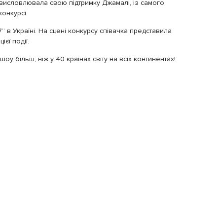
 висловлювала свою підтримку Джамалі, із самого
онкурсі.
 в Україні. На сцені конкурсу співачка представила
ієї події.
у більш, ніж у 40 країнах світу на всіх континентах!