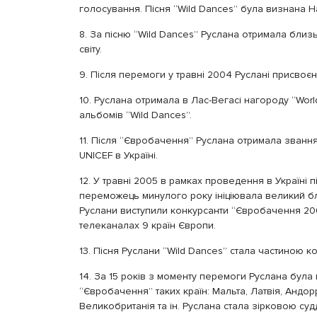
голосування. Пісня “Wild Dances” була визнана
8. За пісню “Wild Dances” Руслана отримала близь
світу.
9. Після перемоги у травні 2004 Руслані присвоєн
10. Руслана отримала в Лас-Вегасі нагороду “World
альбомів “Wild Dances”.
11. Після “Євробачення” Руслана отримала звання
UNICEF в Україні.
12. У травні 2005 в рамках проведення в Україні
переможець минулого року ініціювала великий бл
Руслани виступили конкурсанти “Євробачення 200
телеканалах 9 країн Європи.
13. Пісня Руслани “Wild Dances” стала частиною к
14. За 15 років з моменту перемоги Руслана була
“Євробачення” таких країн: Мальта, Латвія, Андорр
Великобританія та ін. Руслана стала зірковою су