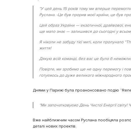
“У цей день 15 років тому ми вперше перемогли
Руслана. -Це був прорив моєї країни, це був про
Цей образ України — екзотичної, драйвової, енерг
ще мало знає — залишився до сьогодні у всьому 
Я ніколи не забуду тієї миті, коли пролунало “Th
життя!
Дякую всій команді, без вас це було б неможли
Повірте, ми зробимо ще не одну перемогу і пов
готуємось до дуже великого міжнародного проек
Днями у Парижі була проанонсовано подію “Renew
“Ми започатковуємо День Чистої Енергії світу! Чи
Вже найближчим часом Руслана пообіцяла розпо
деталі нових проектів.