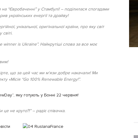
 на “Євробаченні” у Стамбулі! – поділилася спогадами
рив українських енергії та драйву!
ійної, унікальної, оригінальної країни, про яку світ
світі.
e winner is Ukraine”. Найкрутіші слова за все моє
вим!
ірте, що за цей час ми м‘язи добре накачали! Ми
ту «Місія “Go 100% Renewable Energy!”.
Day”, яку готують у Бонні 22 червня!
 це не круто?!” – радіє співачка.
вісти