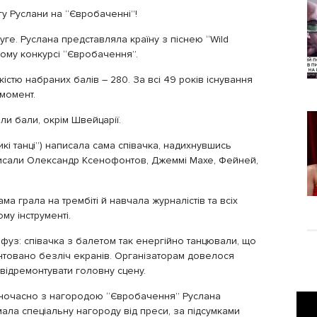
гу Руслани на “Євробаченні”!
руге. Руслана представляла країну з піснею “Wild
ому конкурсі “Євробачення”.
кістю набраних балів – 280. За всі 49 років існування
 момент.
али бали, окрім Швейцарії.
икі танці”) написала сама співачка, надихнувшись
аписали Олександр Ксенофонтов, Джеммі Махе, Фейней,
ма грала на трембіті й навчала журналістів та всіх
му інструменті.
онфуз: співачка з балетом так енергійно танцювали, що
онтовано безліч екранів. Організаторам довелося
и відремонтувати головну сцену.
дночасно з нагородою “Євробачення” Руслана
ала спеціальну нагороду від преси, за підсумками