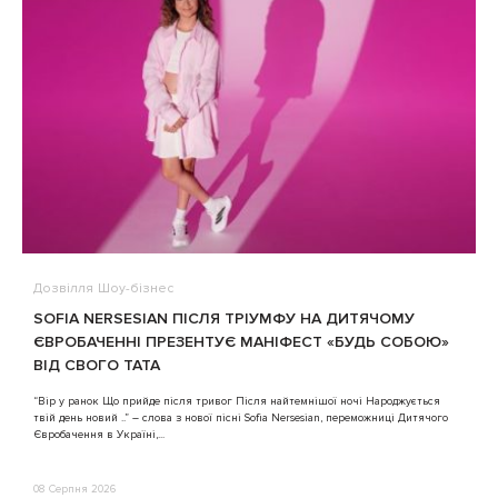
Дозвілля
Шоу-бізнес
В
SOFIA NERSESIAN ПІСЛЯ ТРІУМФУ НА ДИТЯЧОМУ
A
ЄВРОБАЧЕННІ ПРЕЗЕНТУЄ МАНІФЕСТ «БУДЬ СОБОЮ»
ВІД СВОГО ТАТА
3
“Вір у ранок Що прийде після тривог Після найтемнішої ночі Народжується
твій день новий ..” – слова з нової пісні Sofia Nersesian, переможниці Дитячого
Євробачення в Україні,...
08 Серпня 2026