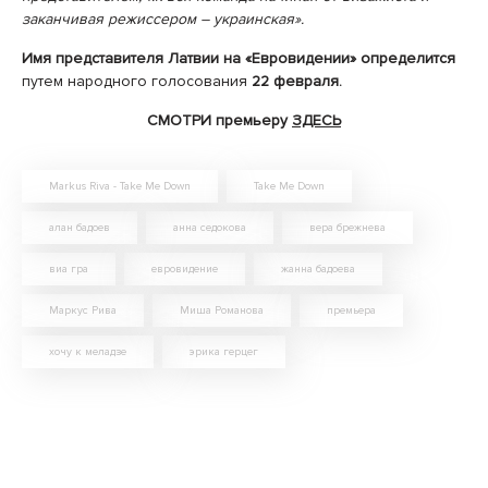
заканчивая режиссером – украинская».
Имя представителя Латвии на «Евровидении» определится
путем народного голосования
22 февраля.
СМОТРИ премьеру
ЗДЕСЬ
Markus Riva - Take Me Down
Take Me Down
алан бадоев
анна седокова
вера брежнева
виа гра
евровидение
жанна бадоева
Маркус Рива
Миша Романова
премьера
хочу к меладзе
эрика герцег