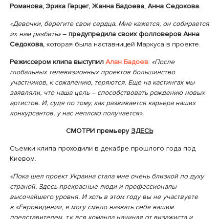
Романова, Эрика Герцег, Жанна Бадоева, Анна Седокова.
«Девочки, берегите свои сердца. Мне кажется, он собирается
их нам разбить»
–
предупредила своих фолловеров Анна
Седокова,
которая была наставницей Маркуса в проекте.
Режиссером клипа выступил
Алан Бадоев:
«После
глобальных телевизионных проектов большинство
участников, к сожалению, теряются. Еще на кастингах мы
заявляли, что наша цель – способствовать рождению новых
артистов. И, судя по тому, как развивается карьера наших
конкурсантов, у нас неплохо получается».
СМОТРИ премьеру
ЗДЕСЬ
Съемки клипа проходили в декабре прошлого года под
Киевом.
«Пока шел проект Украина стала мне очень близкой по духу
страной. Здесь прекрасные люди и профессионалы
высочайшего уровня. И хоть в этом году вы не участвуете
в «Евровидении, я могу смело назвать себя вашим
представителем, т.к вся команда начиная от визажиста и