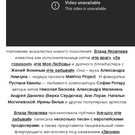
Напомним, вокалистка нового поколения
Влада Яковлева
известна как исполнительница хитов
«Не враг»
,
«За
горизонт»
,
«Не Моя Любовь»
и дуэтного блокбастера с
Женей Фокиным
«Не забывай»
. Она – муза
Александра
Химчука
– лидера проекта
Makhno Project
. И фаворитка
Руслана Квинты
— любимого композитора
Софии Ротару
,
автора хитов
Николая Баскова
,
Александра Малинина
,
Андрея Данилко (Верка Сердючка)
,
Ани Лорак
,
Натальи
Могилевской
,
Ирины Билык
и других популярных артистов.
Влада Яковлева
презентовала публике
live-шоу «Не
забывай»
, записала
несколько песен c европейскими
продюсерами
, а также представила танцевальный гимн
флиртующего мегаполиса под названием
«Звонки»
.