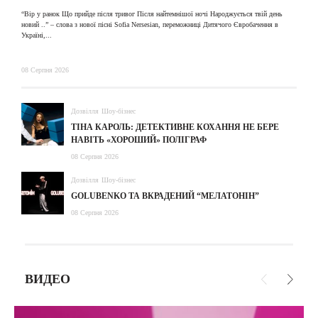
“Вір у ранок Що прийде після тривог Після найтемнішої ночі Народжується твій день
новий ..” – слова з нової пісні Sofia Nersesian, переможниці Дитячого Євробачення в
Україні,...
08 Серпня 2026
Дозвілля
Шоу-бізнес
ТІНА КАРОЛЬ: ДЕТЕКТИВНЕ КОХАННЯ НЕ БЕРЕ
НАВІТЬ «ХОРОШИЙ» ПОЛІГРАФ
08 Серпня 2026
Дозвілля
Шоу-бізнес
GOLUBENKO ТА ВКРАДЕНИЙ “МЕЛАТОНІН”
08 Серпня 2026
ВИДЕО