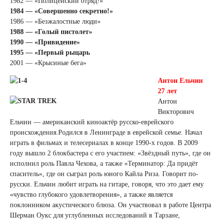
1982 — «Полицейский отряд!»
1984 — «Совершенно секретно!»
1986 — «Безжалостные люди»
1988 — «Голый пистолет»
1990 — «Привидение»
1995 — «Первый рыцарь
2001 — «Крысиные бега»
Антон Ельчин
27 лет
Антон
Викторович
Ельчин — американский киноактёр русско-еврейского
происхождения.Родился в Ленинграде в еврейской семье. Начал
играть в фильмах и телесериалах в конце 1990-х годов. В 2009
году вышло 2 блокбастера с его участием: «Звёздный путь», где он
исполнил роль Павла Чехова, а также «Терминатор: Да придёт
спаситель», где он сыграл роль юного Кайла Риза. Говорит по-
русски. Ельчин любит играть на гитаре, говоря, что это дает ему
«чувство глубокого удовлетворения», а также является
поклонником акустического блюза. Он участвовал в работе Центра
Шерман Оукс для углубленных исследований в Тарзане,