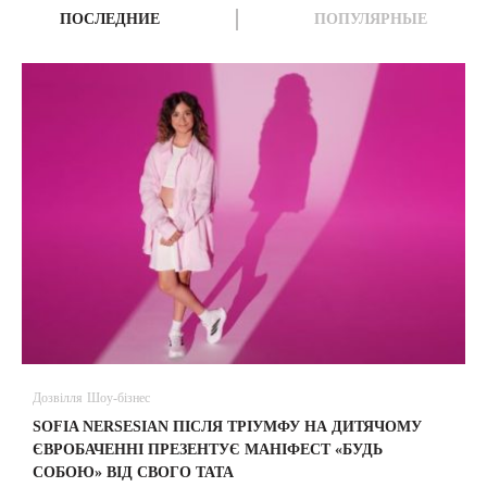
ПОСЛЕДНИЕ
ПОПУЛЯРНЫЕ
Дозвілля
Шоу-бізнес
В
SOFIA NERSESIAN ПІСЛЯ ТРІУМФУ НА ДИТЯЧОМУ
A
ЄВРОБАЧЕННІ ПРЕЗЕНТУЄ МАНІФЕСТ «БУДЬ
СОБОЮ» ВІД СВОГО ТАТА
31