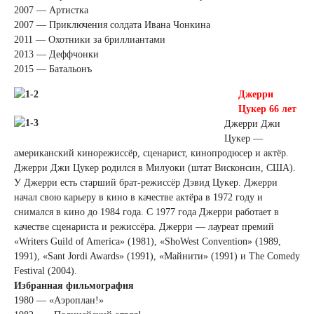
2007 — Артистка
2007 — Приключения солдата Ивана Чонкина
2011 — Охотники за бриллиантами
2013 — Деффчонки
2015 — Батальонъ
Джерри
Цукер 66 лет
Джерри Джи
Цукер —
американский кинорежиссёр, сценарист, кинопродюсер и актёр.
Джерри Джи Цукер родился в Милуоки (штат Висконсин, США).
У Джерри есть старший брат-режиссёр Дэвид Цукер. Джерри
начал свою карьеру в кино в качестве актёра в 1972 году и
снимался в кино до 1984 года. С 1977 года Джерри работает в
качестве сценариста и режиссёра. Джерри — лауреат премий
«Writers Guild of America» (1981), «ShoWest Convention» (1989,
1991), «Sant Jordi Awards» (1991), «Майнити» (1991) и The Comedy
Festival (2004).
Избранная фильмография
1980 — «Аэроплан!»