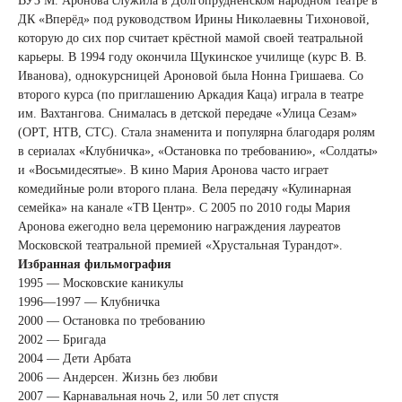
ВУЗ М. Аронова служила в Долгопрудненском народном театре в
ДК «Вперёд» под руководством Ирины Николаевны Тихоновой,
которую до сих пор считает крёстной мамой своей театральной
карьеры. В 1994 году окончила Щукинское училище (курс В. В.
Иванова), однокурсницей Ароновой была Нонна Гришаева. Со
второго курса (по приглашению Аркадия Каца) играла в театре
им. Вахтангова. Снималась в детской передаче «Улица Сезам»
(ОРТ, НТВ, СТС). Стала знаменита и популярна благодаря ролям
в сериалах «Клубничка», «Остановка по требованию», «Солдаты»
и «Восьмидесятые». В кино Мария Аронова часто играет
комедийные роли второго плана. Вела передачу «Кулинарная
семейка» на канале «ТВ Центр». С 2005 по 2010 годы Мария
Аронова ежегодно вела церемонию награждения лауреатов
Московской театральной премией «Хрустальная Турандот».
Избранная фильмография
1995 — Московские каникулы
1996—1997 — Клубничка
2000 — Остановка по требованию
2002 — Бригада
2004 — Дети Арбата
2006 — Андерсен. Жизнь без любви
2007 — Карнавальная ночь 2, или 50 лет спустя