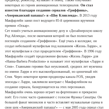
продюсер, режиссёр, музыкант и певец. Также озвучивает
некоторых из героев анимационных телесериалов.
Он стал
известен благодаря созданию сериалов «Гриффины»,
«Американский папаша!» и «Шоу Кливленда».
В 2013 году
Макфарлейн занял пост ведущего 85-й церемонии вручения
премии «Оскар».
Сет пошёл учиться анимационному делу в «Дизайнерскую школу
Род Айленда», после окончания которой он был полностью
поглощён созданием «Гриффинов». Ещё учась в колледже, он
создал небольшой мультфильм под названием «Жизнь Ларри», и
этот мультфильм и стал прародителем «Гриффинов». В 1996 году
Макфарлейн создаёт продолжение фильма «Жизнь Ларри» для
«Hanna-Barbera Productions» и называет этот мультфильм «Ларри и
Стив». Главными героями был неуклюжий, средних лет мужчина
по имени Ларри и его высокообразованный, но циничный пёс
Стив. Через некоторое время продюсеры канала FOX, увидев
эпизоды с Ларри, заключили контракт с Макфарлейном на
создание сериала, базирующегося на этих персонажах.
Макфарлейн очень хорошо играет на фортепиано и прекрасно
поёт. Его голос часто сравнивают с голосом Фрэнка Синатры. Он
большой фанат мюзиклов и часто вставляет музыкальные сцены в
свои шоу.«Американский папаша!» — с мая 2005 года сериал стал