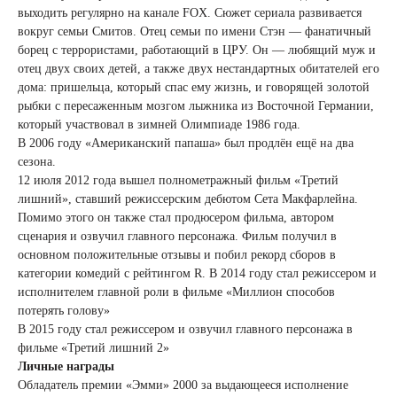
выходить регулярно на канале FOX. Сюжет сериала развивается
вокруг семьи Смитов. Отец семьи по имени Стэн — фанатичный
борец с террористами, работающий в ЦРУ. Он — любящий муж и
отец двух своих детей, а также двух нестандартных обитателей его
дома: пришельца, который спас ему жизнь, и говорящей золотой
рыбки с пересаженным мозгом лыжника из Восточной Германии,
который участвовал в зимней Олимпиаде 1986 года.
В 2006 году «Американский папаша» был продлён ещё на два
сезона.
12 июля 2012 года вышел полнометражный фильм «Третий
лишний», ставший режиссерским дебютом Сета Макфарлейна.
Помимо этого он также стал продюсером фильма, автором
сценария и озвучил главного персонажа. Фильм получил в
основном положительные отзывы и побил рекорд сборов в
категории комедий с рейтингом R. В 2014 году стал режиссером и
исполнителем главной роли в фильме «Миллион способов
потерять голову»
В 2015 году стал режиссером и озвучил главного персонажа в
фильме «Третий лишний 2»
Личные награды
Обладатель премии «Эмми» 2000 за выдающееся исполнение