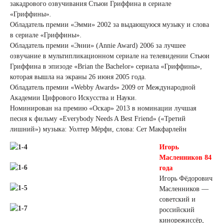
закадрового озвучивания Стьюи Гриффина в сериале
«Гриффины».
Обладатель премии «Эмми» 2002 за выдающуюся музыку и слова
в сериале «Гриффины».
Обладатель премии «Энни» (Annie Award) 2006 за лучшее
озвучание в мультипликационном сериале на телевидении Стьюи
Гриффина в эпизоде «Brian the Bachelor» сериала «Гриффины»,
которая вышла на экраны 26 июня 2005 года.
Обладатель премии «Webby Awards» 2009 от Международной
Академии Цифрового Искусства и Науки.
Номинирован на премию «Оскар» 2013 в номинации лучшая
песня к фильму «Everybody Needs A Best Friend» («Третий
лишний») музыка: Уолтер Мёрфи, слова: Сет Макфарлейн
Игорь
Масленников 84
года
Игорь Фёдорович
Масленников —
советский и
российский
кинорежиссёр,