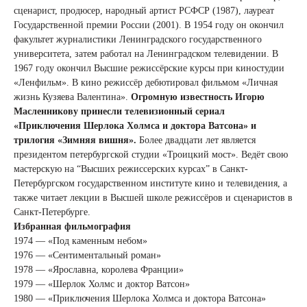
сценарист, продюсер, народный артист РСФСР (1987), лауреат
Государственной премии России (2001). В 1954 году он окончил
факультет журналистики Ленинградского государственного
университета, затем работал на Ленинградском телевидении. В
1967 году окончил Высшие режиссёрские курсы при киностудии
«Ленфильм». В кино режиссёр дебютировал фильмом «Личная
жизнь Кузяева Валентина».
Огромную известность Игорю
Масленникову принесли телевизионный сериал
«Приключения Шерлока Холмса и доктора Ватсона» и
трилогия «Зимняя вишня».
Более двадцати лет является
президентом петербургской студии «Троицкий мост». Ведёт свою
мастерскую на “Высших режиссерских курсах” в Санкт-
Петербургском государственном институте кино и телевидения, а
также читает лекции в Высшей школе режиссёров и сценаристов в
Санкт-Петербурге.
Избранная фильмография
1974 — «Под каменным небом»
1976 — «Сентиментальный роман»
1978 — «Ярославна, королева Франции»
1979 — «Шерлок Холмс и доктор Ватсон»
1980 — «Приключения Шерлока Холмса и доктора Ватсона»