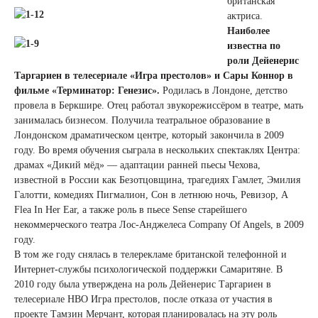
британская
актриса.
Наиболее
известна по
роли Дейенерис
Таргариен в телесериале «Игра престолов» и Сары Коннор в
фильме «Терминатор: Генезис».
Родилась в Лондоне, детство
провела в Беркшире. Отец работал звукорежиссёром в театре, мать
занималась бизнесом. Получила театральное образование в
Лондонском драматическом центре, который закончила в 2009
году. Во время обучения сыграла в нескольких спектаклях Центра:
драмах «Дикий мёд» — адаптации ранней пьесы Чехова,
известной в России как Безотцовщина, трагедиях Гамлет, Эмилия
Галотти, комедиях Пигмалион, Сон в летнюю ночь, Ревизор, A
Flea In Her Ear, а также роль в пьесе Sense старейшего
некоммерческого театра Лос-Анджелеса Company Of Angels, в 2009
году.
В том же году снялась в телерекламе британской телефонной и
Интернет-службы психологической поддержки Самаритяне. В
2010 году была утверждена на роль Дейенерис Таргариен в
телесериале HBO Игра престолов, после отказа от участия в
проекте Тамзин Мерчант, которая планировалась на эту роль