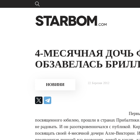
4-МЕСЯЧНАЯ ДОЧЬ
ОБЗАВЕЛАСЬ БРИЛ
22 Березня 2012
НОВИНИ
Первы
посвященного юбилею, прошли в странах Прибалтики. 
не радовать. И он разоткровенничался с публикой. Ки
посвящать своей 4-месячной дочери Алле-Виктории. И 
предпочитая лишний раз позвонить домой и узнать, к