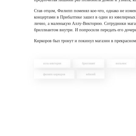
Став отцом, Филипп поменял кое-что, однако не измен
концертами в Прибалтике зашел в один из ювелирных 
лично, а маленькую Аллу-Викторию. Сотрудники магаз
бриллиантом внутри. И попросили передать его дочер
Киркоров был тронут и покинул магазин в прекрасном
алла виктория
бриллиант
вильнюс
филипп киркоров
юбилей