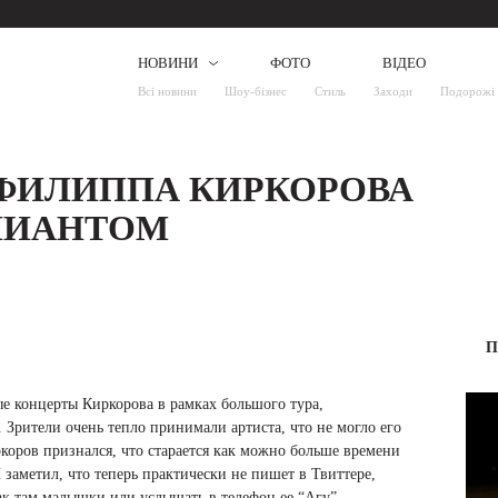
НОВИНИ
ФОТО
ВІДЕО
Всі новини
Шоу-бізнес
Стиль
Заходи
Подорожі
 ФИЛИППА КИРКОРОВА
ЛИАНТОМ
П
е концерты Киркорова в рамках большого тура,
Зрители очень тепло принимали артиста, что не могло его
ркоров признался, что старается как можно больше времени
заметил, что теперь практически не пишет в Твиттере,
ак там малышки или услышать в телефон ее “Агу”.