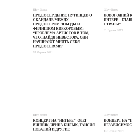
Шоу-бізнес
Шоу-бізнес
ПРОДЮСЕР ДЕНИС ПУТИНЦЕВ О
НОВОГОДНИЙ К
СКАНДАЛЕ МЕЖДУ
ИНТЕРЕ – ГЛА
ПРОДЮСЕРОМ ЛОБОДЫ И
СТРАНЫ”
ФИЛИППОМ КИРКОРОВЫМ:
31 Грудня 2019
“ПРОБЛЕМА АРТИСТОВ В ТОМ,
ЧТО, НАЙДЯ ИНВЕСТОРА, ОНИ
НАЧИНАЮТ МНИТЬ СЕБЯ
ПРОДЮСЕРАМИ”
09 Червня 2021
Шоу-бізнес
Шоу-бізнес
КОНЦЕРТ НА “ИНТЕРЕ”: ОЛЕГ
КОНЦЕРТ НА “И
ВИННИК, ИРИНА БИЛЫК, ТАИСИЯ
НЕЗАВИСИМОС
ПОВАЛИЙ И ДРУГИЕ
14 Серпня 2019