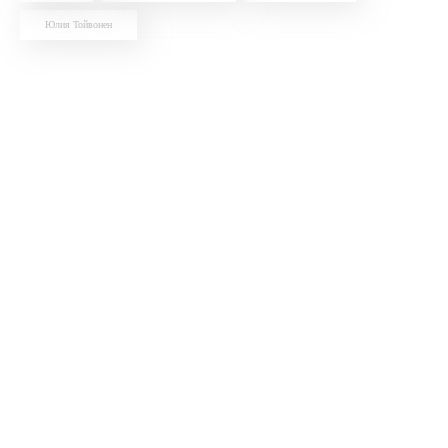
Юлия Тойвонен