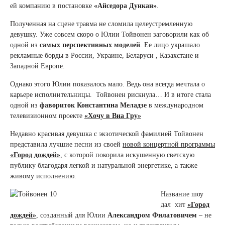
ей компанию в постановке
«Айседора Дункан»
.
Полученная на сцене травма не сломила целеустремленную
девушку. Уже совсем скоро о Юлии Тойвонен заговорили как об
одной из
самых
перспективных моделей
. Ее лицо украшало
рекламные борды в России, Украине, Беларуси , Казахстане и
Западной Европе.
Однако этого Юлии показалось мало. Ведь она всегда мечтала о
карьере исполнительницы. Тойвонен рискнула… И в итоге стала
одной из
фавориток Константина Меладзе
в международном
телевизионном проекте
«Хочу в Виа Гру»
Недавно красивая девушка с экзотической фамилией Тойвонен
представила лучшие песни из своей
новой концертной программы
«Город дождей»
,
с которой покорила искушенную светскую
публику благодаря легкой и натуральной энергетике, а также
живому исполнению.
Название шоу
дал хит
«Город
дождей»
, созданный для Юлии
Александром Филатовичем
– не