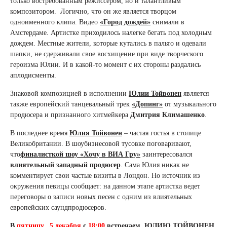
только востребованным режиссером, но и талантливым
композитором. Логично, что он же является творцом
одноименного клипа. Видео
«Город дождей»
снимали в
Амстердаме. Артистке приходилось налегке бегать под холодным
дождем. Местные жители, которые кутались в пальто и одевали
шапки, не сдерживали свое восхищение при виде творческого
героизма Юлии. И в какой-то момент с их стороны раздались
аплодисменты.
Знаковой композицией в исполнении
Юлии Тойвонен
является
также европейский танцевальный трек
«Допинг»
от музыкального
продюсера и признанного хитмейкера
Дмитрия Климашенко
.
В последнее время
Юлия Тойвонен
– частая гостья в столице
Великобритании. В шоубизнесовой тусовке поговаривают,
что
финалисткой шоу «Хочу в ВИА Гру»
заинтересовался
влиятельный западный продюсер
. Сама Юлия никак не
комментирует свои частые визиты в Лондон. Но источник из
окружения певицы сообщает: на данном этапе артистка ведет
переговоры о записи новых песен с одним из влиятельных
европейских саундпродюсеров.
В
пятницу, 5 декабря
с
18:00
встречаем ЮЛИЮ ТОЙВОНЕН