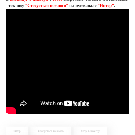
ток-шоу
“Стосується кожного”
на телеканале
“Интер”
.
интер
Стосується кожного
хочу в виа гру