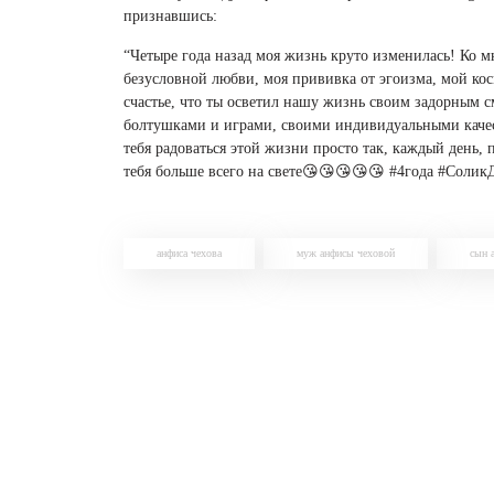
признавшись:
“Четыре года назад моя жизнь круто изменилась! Ко 
безусловной любви, моя прививка от эгоизма, мой ко
счастье, что ты осветил нашу жизнь своим задорным 
болтушками и играми, своими индивидуальными качес
тебя радоваться этой жизни просто так, каждый день,
тебя больше всего на свете😘😘😘😘😘 #4года #Солик
анфиса чехова
муж анфисы чеховой
сын 