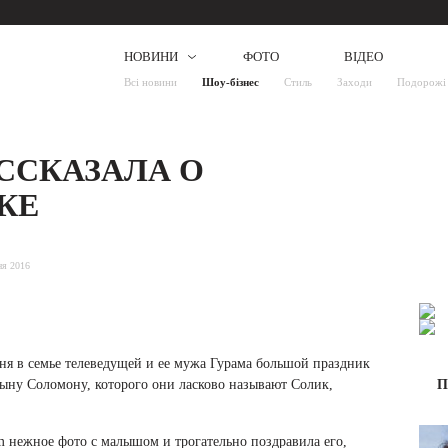
НОВИНИ
ФОТО
ВІДЕО
Всі новини
Шоу-бізнес
Стиль
Заходи
Подорожі
ССКАЗАЛА О
КЕ
ня 2016
ня в семье телеведущей и ее мужа Гурама большой праздник
сыну Соломону, которого они ласково называют Солик,
П
m нежное фото с малышом и трогательно поздравила его,