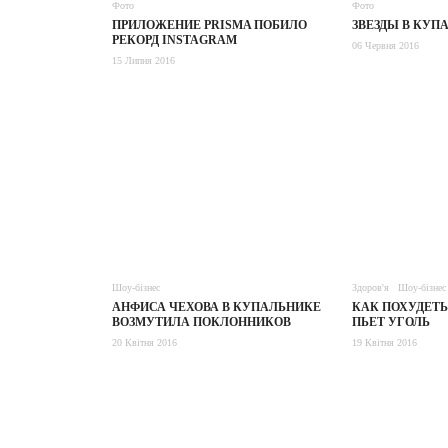
Фото
Фото
ПРИЛОЖЕНИЕ PRISMA ПОБИЛО
ЗВЕЗДЫ В КУП
РЕКОРД INSTAGRAM
06 Червня 2016
15 Липня 2016
Шоу-бізнес
Здоров'я
Шоу-бізнес
АНФИСА ЧЕХОВА В КУПАЛЬНИКЕ
КАК ПОХУДЕТЬ
ВОЗМУТИЛА ПОКЛОННИКОВ
ПЬЕТ УГОЛЬ
20 Квітня 2016
19 Квітня 2016