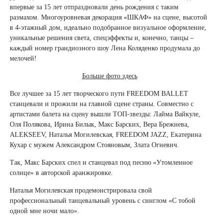
впервые за 15 лет отпраздновали день рождения с таким
размахом. Многоуровневая декорация «ШКАФ» на сцене, высотой
в 4-этажный дом, идеально подобранное визуальное оформление,
уникальные решения света, спецэффекты и, конечно, танцы –
каждый номер грандиозного шоу Лена Коляденко продумала до
мелочей!
Больше фото здесь
Все лучшее за 15 лет творческого пути FREEDOM BALLET
станцевали и прожили на главной сцене страны. Совместно с
артистами балета на сцену вышли ТОП-звезды: Лайма Вайкуле,
Оля Полякова, Ирина Билык, Макс Барских, Вера Брежнева,
ALEKSEEV, Наталья Могилевская, FREEDOM JAZZ, Екатерина
Кухар с мужем Александром Стояновым, Злата Огневич.
Так, Макс Барских спел и станцевал под песню «Утомленное
солнце» в авторской аранжировке.
Наталья Могилевская продемонстрировала свой
профессиональный танцевальный уровень с синглом «С тобой
одной мне ночи мало».