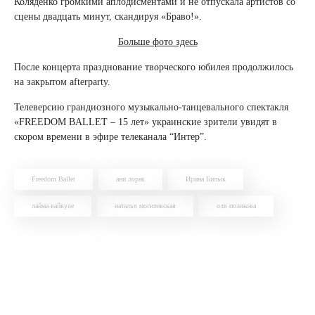
Коляденко громкими аплодисментами и не отпускала артистов со
сцены двадцать минут, скандируя «Браво!».
Больше фото здесь
После концерта празднование творческого юбилея продолжилось
на закрытом afterparty.
Телеверсию грандиозного музыкально-танцевального спектакля
«FREEDOM BALLET – 15 лет» украинские зрители увидят в
скором времени в эфире телеканала “Интер”.
Freedom Ballet
ани лорак
Ирина Билык
лайма вайкуле
наталья могилевская
оля полякова