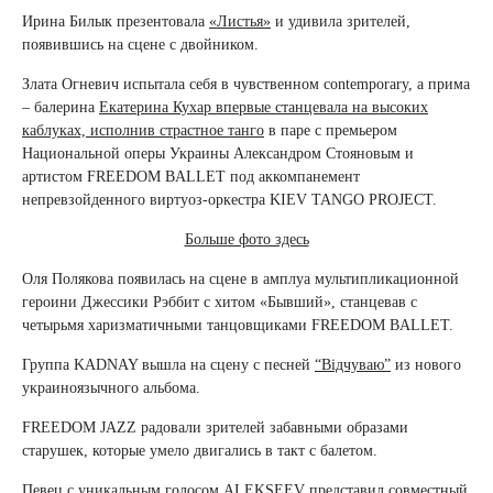
Ирина Билык презентовала
«Листья»
и удивила зрителей,
появившись на сцене с двойником.
Злата Огневич испытала себя в чувственном contemporary, а прима
– балерина
Екатерина Кухар впервые станцевала на высоких
каблуках, исполнив страстное танго
в паре с премьером
Национальной оперы Украины Александром Стояновым и
артистом FREEDOM BALLET под аккомпанемент
непревзойденного виртуоз-оркестра KIEV TANGO PROJECT.
Больше фото здесь
Оля Полякова появилась на сцене в амплуа мультипликационной
героини Джессики Рэббит с хитом «Бывший», станцевав с
четырьмя харизматичными танцовщиками FREEDOM BALLET.
Группa KADNAY вышла на сцену с песней
“Вiдчуваю”
из нового
украиноязычного альбома.
FREEDOM JAZZ радовали зрителей забавными образами
старушек, которые умело двигались в такт с балетом.
Певец с уникальным голосом ALEKSEEV представил совместный