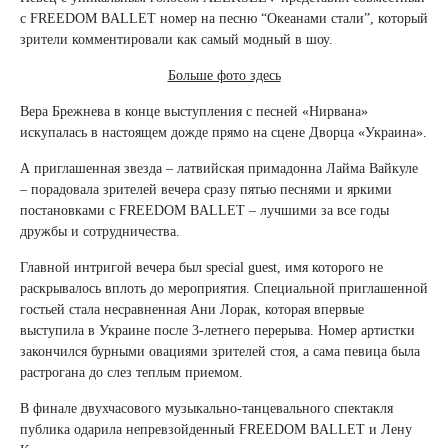
с FREEDOM BALLET номер на песню “Океанами стали”, который
зрители комментировали как самый модный в шоу.
Больше фото здесь
Вера Брежнева в конце выступления с песней «Нирвана»
искупалась в настоящем дожде прямо на сцене Дворца «Украина».
А приглашенная звезда – латвийская примадонна Лайма Вайкуле
– порадовала зрителей вечера сразу пятью песнями и яркими
постановками с FREEDOM BALLET – лучшими за все годы
дружбы и сотрудничества.
Главной интригой вечера был special guest, имя которого не
раскрывалось вплоть до мероприятия. Специальной приглашенной
гостьей стала несравненная Ани Лорак, которая впервые
выступила в Украине после 3-летнего перерыва. Номер артистки
закончился бурными овациями зрителей стоя, а сама певица была
растрогана до слез теплым приемом.
В финале двухчасового музыкально-танцевального спектакля
публика одарила непревзойденный FREEDOM BALLET и Лену