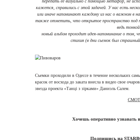
передать ее визуально с помощью метафор, не испо
кажется, справились с этой задачей. У нас есть нес
или иначе напоминают каждому из нас о важном в н
также отметить, что открытое пространство под про
ведь тонкой
новый альбом проходит идея-напоминание о том, 
стихия (в дни сьемок был страшный
Съемки проходили в Одессе в течение нескольких сам
красок от восхода до заката внесла в видео свое очаро
звезда проекта «Танці з зірками» Даниэль Салем.
СМОТ
Хочешь оперативно узнавать в
Подпишись на STAR