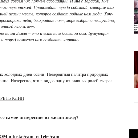
льзуя совсем уж прямые ассоциации. И мы с Тарасом, мне
колько персонажей. Происходит череда событий, которые так
ашей жизни месте, которое создают родные нам люди. Хочу
сторами неба, бескрайние поля, море выбраны неслучайно,
 линией сквозь весь
что наша Земля – это и есть наш большой дом. Бушующая
 шторм) помогала нам создавать картину.
ых холодных дней осени. Невероятная палитра природных
вание. Интересно, что в видео одну из главных ролей сыграл
РЕТЬ КЛИП
се самое интересное из жизни звезд?
BOM в
Instagram
и
Telegram