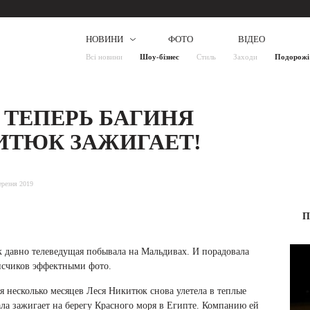
НОВИНИ
ФОТО
ВІДЕО
Всі новини
Шоу-бізнес
Стиль
Заходи
Подорожі
 ТЕПЕРЬ БАГИНЯ
ИТЮК ЗАЖИГАЕТ!
ерезня 2019
П
к давно телеведущая побывала на Мальдивах. И порадовала
счиков эффектными фото.
я несколько месяцев Леся Никитюк снова улетела в теплые
нала зажигает на берегу Красного моря в Египте. Компанию ей