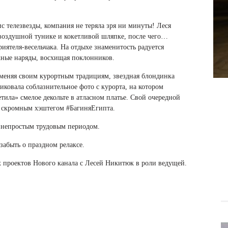
 телезвезды, компания не теряла зря ни минуты! Леся
 воздушной тунике и кокетливой шляпке, после чего…
риятеля-весельчака. На отдыхе знаменитость радуется
ные наряды, восхищая поклонников.
меняя своим курортным традициям, звездная блондинка
иковала соблазнительное фото с курорта, на котором
етила» смелое декольте в атласном платье. Свой очередной
 скромным хэштегом #БагиняЕгипта.
д непростым трудовым периодом.
забыть о праздном релаксе.
х проектов Нового канала с Лесей Никитюк в роли ведущей.