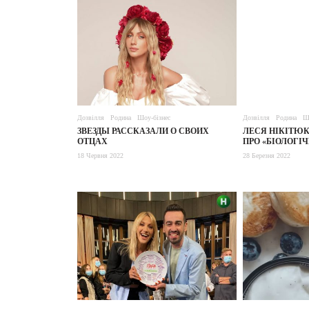
Дозвілля
Родина
Шоу-бізнес
Дозвілля
Родина
Ш
ЗВЕЗДЫ РАССКАЗАЛИ О СВОИХ
ЛЕСЯ НІКІТЮК
ОТЦАХ
ПРО «БІОЛОГІ
18 Червня 2022
28 Березня 2022