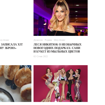
оу-бізнес
Дозвілля
Родина
Шоу-бізнес
 ЗАПИСАЛА ХІТ
ЛЕСЯ НИКИТЮК О НЕОБЫЧНЫХ
ЧНУ ЗБРОЮ»
НОВОГОДНИХ ПОДАРКАХ: САНИ
И БУКЕТ ИЗ МЫЛЬНЫХ ЦВЕТОВ
02 Січня 2022