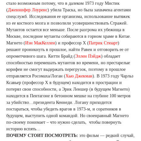
стало возможным потому, что в далеком 1973 году Мистик
(
Дженнифер Лоуренс
) убила Траска, но была захвачена агентами
спецслужб. Исследования ее организма, использование вытяжек
из ее костного мозга и позволили усовершенствовать Стражей.
Мутантов остается все меньше. После разгрома их убежища в
Москве, последние мутанты собираются в горном храме в Китае.
Магнето (
Иэн МакКеллен
) и профессор Х (
Патрик Стюарт
)
решают проникнуть в прошлое, найти Равен и отговорить ее от
опрометчивого шага. Китти Брайд (
Эллен Пэйдж
) обладает
способностью перемешать мутантов во времени, но престарелые
корифеи не смогут выдержать перегрузок, поэтому в прошлое
отправляется Росомаха/Логан (
Хью Джекман
). В 1973 году Чарльз
Ксавьер (профессор Х в будущем) находится в прострации и
потерял свои способности, а Эрик Леншер (в будущем Магнето)
находится в Пентагоне в бетонном мешке на глубине 100 метров
за убийство…президента Кеннеди. Логану приходится
постараться, чтобы убедить врагов в 1973-м, и соратников в
будущем, выступить одной командой. Но своенравный Магнето
по-своему понимает – что нужно сделать, чтобы повернуть
историю вспять…
ПОЧЕМУ СТОИТ ПОСМОТРЕТЬ:
это фильм — редкий случай,