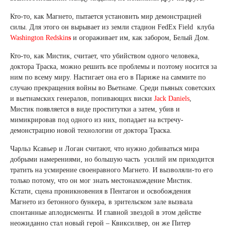
Кто-то, как Магнето, пытается установить мир демонстрацией
силы. Для этого он вырывает из земли стадион FedEx Field клуба
Washington Redskin
s
и огораживает им, как забором, Белый Дом.
Кто-то, как Мистик, считает, что убийством одного человека,
доктора Траска, можно решить все проблемы и поэтому носится за
ним по всему миру. Настигает она его в Париже на саммите по
случаю прекращения войны во Вьетнаме. Среди пьяных советских
и вьетнамских генералов, попивающих виски
Jack Daniels
,
Мистик появляется в виде проститутки а затем, убив и
мимикрировав под одного из них, попадает на встречу-
демонстрацию новой технологии от доктора Траска.
Чарльз Ксавьер и Логан считают, что нужно добиваться мира
добрыми намерениями, но большую часть усилий им приходится
тратить на усмирение своенравного Магнето. И вызволяли-то его
только потому, что он мог знать местонахождение Мистик.
Кстати, сцена проникновения в Пентагон и освобождения
Магнето из бетонного бункера, в зрительском зале вызвала
спонтанные аплодисменты. И главной звездой в этом действе
неожиданно стал новый герой – Квиксилвер, он же Питер