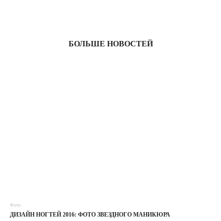
03
БОЛЬШЕ НОВОСТЕЙ
Фото
ДИЗАЙН НОГТЕЙ 2016: ФОТО ЗВЕЗДНОГО МАНИКЮРА