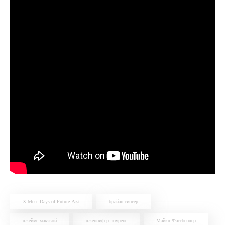
X-Men: Days of Future Past
брайан сингер
джеймс макэвой
дженнифер лоуренс
Майкл Фассбендер