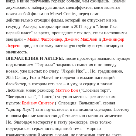
когда в кино получаешь гораздо больше, чем ожидаешь. Взамен
двухчасового набора ураганных спецэффектов, коим является
почти любой фильм по Marvel Сomics, перед нами –
действительно стоящий фильм, который не отпускает ни на
секунду. Актеры, которые пришли в 2011 году в “Люди Икс:
первый класс” за время, прошедшее с тех пор, стали настоящими
звездами –
Майкл Фассбендер, Джеймс МакЭвой
и
Дженнифер
Лоуренс
придают фильму настоящую глубину и гуманитарную
значимость.
ВПЕЧАТЛЕНИЯ И АКТЕРЫ:
после просмотра мыльного пузыря
под названием “Годзилла” закрались сомнения и по поводу
новых, уже шестых по счету, “Людей Икс”… Но, традиционно,
20th Century Fox и Marvel не подвели и выдали настоящий
блокбастер, в котором есть все – и уму, и сердцу и глазам!
Любимый мною режиссер
Мэттью Вон
(“Слоеный торт”,
“Звездная пыль”, “Пипец”) уступил место за режиссерским
пультом
Брайану Сингеру
(“Операция “Валькирия”, сериал
“Доктор Хаус”) зато поучаствовал в написании сценария. Поэтому
в новом фильме множество действительно смешных моментов.
Но, благодаря мастерству и такту режиссера, смех только
подчеркивает серьезность поднятой темы – мирных
взаимоотношений между людьми, не похожими друг на друга.