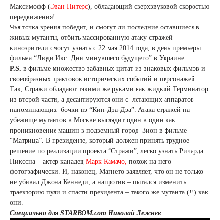
Максимофф (
Эван Питерс
), обладающий сверхзвуковой скоростью
передвижения!
Чья точка зрения победит, и смогут ли последние оставшиеся в
живых мутанты, отбить массированную атаку стражей –
кинозрители смогут узнать с 22 мая 2014 года, в день премьеры
фильма “Люди Икс: Дни минувшего будущего” в Украине.
Р.S.
в фильме множество забавных цитат из знаковых фильмов и
своеобразных трактовок исторических событий и персонажей.
Так, Стражи обладают такими же руками как жидкий Терминатор
из второй части, а десантируются они с летающих аппаратов
напоминающих бочки из “Кин-Дза-Дза”. Атака стражей на
убежище мутантов в Москве выглядит один в один как
проникновение машин в подземный город Зион в фильме
“Матрица”. В президенте, который должен принять трудное
решение по реализации проекта “Стражи”, легко узнать Ричарда
Никсона – актер канадец
Марк Камачо,
похож на него
фотографически. И, наконец, Магнето заявляет, что он не только
не убивал Джона Кеннеди, а напротив – пытался изменить
траекторию пули и спасти президента – такого же мутанта (!!) как
они.
Специально для STARBOM.com Николай Лежнев