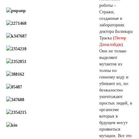
роботы –
Стражи,
созданные в
лабораториях
доктора Боливара
Траска (
Питер
Динклэйдж
).
Они не только
выделяют
мутантов из
толпы по
генному коду и
убивают их, но
безжалостно
уничтожают
простых людей, в
организме
которых в
будущем могут
проявиться
мутации. Все это