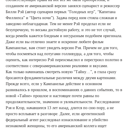
созданием ее американской версии занялся сценарист и режиссер
Билли Рэй (автор сценария первых “Голодных игр”, “Капитана
Филлипса” и “Цвета ночи”). Задача перед ним стояла сложная и
заведомо неблагодарная. Тем не менее Рэй проделал если не
безупречную, то весьма достойную работу, и это не тот случай,
когда ремейк кажется бледным и несуразным подобием оригинала.
Даже если вы отлично знаете и искренне любите фильм
Кампанельи, вам стоит увидеть версию Рэя. Причем не для того,
чтобы посмеяться над потугами голливудца, а для того, чтобы
оценить, как интересно Рэй переосмыслил и перестроил полотно в
соответствии с североамериканскими реалиями и вкусами.
Как только начинаешь смотреть новую “Тайну…”, в глаза сразу
бросаются фундаментальные различия между двумя картинами.
Прежде всего, если у Кампанельи действие в основном
развивалось в прошлом, в воспоминаниях о давних событиях, то в
новой «Тайне» прошлое и настоящее почти равны по
продолжительности, значению и увлекательности. Расследование
Рэя и Клэр, начавшееся 13 лет назад, длится по сию пору, а не
просто всплывает в разговоре. Далее, если аргентинский
федеральный агент расследовал изнасилование и убийство
незнакомой женщины, то его американский коллега ищет