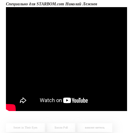
Специально для STARBOM.com Николай Лежнев
Secret in Their Eyes
Билли Рэй
винсент меттель