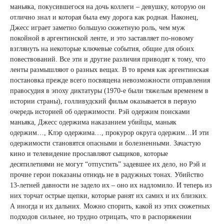
маньяка, покусившегося на дочь коллеги – девушку, которую он
отлично знал и которая была ему дорога как родная. Наконец,
Джесс играет заметно большую сюжетную роль, чем муж
покойной в аргентинской ленте, и это заставляет по-новому
взглянуть на некоторые ключевые события, общие для обоих
повествований. Все эти и другие различия приводят к тому, что
ленты размышляют о разных вещах. В то время как аргентинская
постановка прежде всего посвящена невозможности отправления
правосудия в эпоху диктатуры (1970-е были тяжелым временем в
истории страны), голливудский фильм оказывается в первую
очередь историей об одержимости. Рэй одержим поисками
маньяка, Джесс одержима наказанием убийцы, маньяк
одержим…, Клэр одержима…, прокурор округа одержим…И эти
одержимости становятся опасными и болезненными. Зачастую
кино и телевидение прославляют сыщиков, которые
десятилетиями не могут “отпустить” задевшее их дело, но Рэй и
прочие герои показаны отнюдь не в радужных тонах. Убийство
13-летней давности не задело их – оно их надломило. И теперь из
них торчат острые щепки, которые ранят их самих и их близких.
А иногда и их дальних. Можно спорить, какой из этих сюжетных
подходов сильнее, но трудно отрицать, что в распоряжении