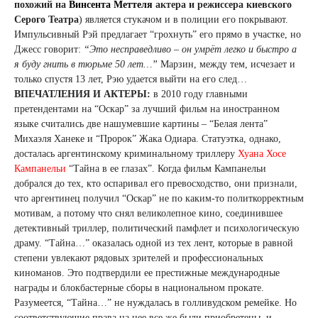
похожий на
Винсента Меттеля
актера и режиссера киевского
Серого Театра
) является стукачом и в полиции его покрывают.
Импульсивный Рэй предлагает “грохнуть” его прямо в участке, но
Джесс говорит:
“Это несправедливо – он умрёт легко и быстро а
я буду гнить в тюрьме 50 лет…”
Марзин, между тем, исчезает и
только спустя 13 лет, Рэю удается выйти на его след…
ВПЕЧАТЛЕНИЯ И АКТЕРЫ:
в 2010 году главными
претендентами на “Оскар” за лучший фильм на иностранном
языке считались две нашумевшие картины – “Белая лента”
Михаэля Ханеке и “Пророк” Жака Одиара. Статуэтка, однако,
досталась аргентинскому криминальному триллеру
Хуана Хосе
Кампанельи
“Тайна в ее глазах”. Когда фильм Кампанельи
добрался до тех, кто оспаривал его превосходство, они признали,
что аргентинец получил “Оскар” не по каким-то политкорректным
мотивам, а потому что снял великолепное кино, соединившее
детективный триллер, политический памфлет и психологическую
драму. “Тайна…” оказалась одной из тех лент, которые в равной
степени увлекают рядовых зрителей и профессиональных
киноманов. Это подтвердили ее престижные международные
награды и блокбастерные сборы в национальном прокате.
Разумеется, “Тайна…” не нуждалась в голливудском ремейке. Но
соответствующие права на нее все же были приобретены, и