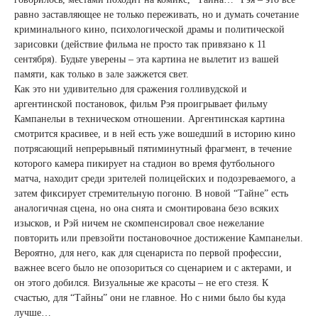
равно заставляющее не только переживать, но и думать сочетание
криминального кино, психологической драмы и политической
зарисовки (действие фильма не просто так привязано к 11
сентября). Будьте уверены – эта картина не вылетит из вашей
памяти, как только в зале зажжется свет.
Как это ни удивительно для сражения голливудской и
аргентинской постановок, фильм Рэя проигрывает фильму
Кампанельи в техническом отношении. Аргентинская картина
смотрится красивее, и в ней есть уже вошедший в историю кино
потрясающий непрерывный пятиминутный фрагмент, в течение
которого камера пикирует на стадион во время футбольного
матча, находит среди зрителей полицейских и подозреваемого, а
затем фиксирует стремительную погоню. В новой “Тайне” есть
аналогичная сцена, но она снята и смонтирована безо всяких
изысков, и Рэй ничем не скомпенсировал свое нежелание
повторить или превзойти постановочное достижение Кампанельи.
Вероятно, для него, как для сценариста по первой профессии,
важнее всего было не опозориться со сценарием и с актерами, и
он этого добился. Визуальные же красоты – не его стезя. К
счастью, для “Тайны” они не главное. Но с ними было бы куда
лучше…