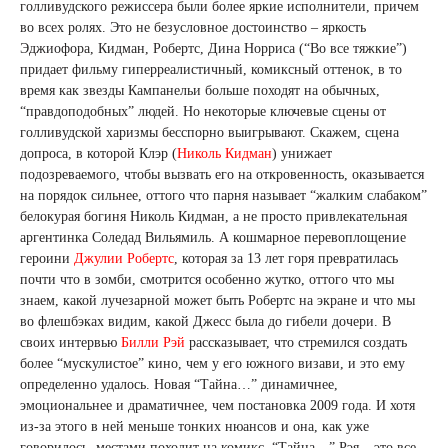
голливудского режиссера были более яркие исполнители, причем
во всех ролях. Это не безусловное достоинство – яркость
Эджиофора, Кидман, Робертс, Дина Норриса (“Во все тяжкие”)
придает фильму гиперреалистичный, комиксный оттенок, в то
время как звезды Кампанельи больше походят на обычных,
“правдоподобных” людей. Но некоторые ключевые сцены от
голливудской харизмы бесспорно выигрывают. Скажем, сцена
допроса, в которой Клэр (
Николь Кидман
) унижает
подозреваемого, чтобы вызвать его на откровенность, оказывается
на порядок сильнее, оттого что парня называет “жалким слабаком”
белокурая богиня Николь Кидман, а не просто привлекательная
аргентинка Соледад Вильямиль. А кошмарное перевоплощение
героини
Джулии Робертс
, которая за 13 лет горя превратилась
почти что в зомби, смотрится особенно жутко, оттого что мы
знаем, какой лучезарной может быть Робертс на экране и что мы
во флешбэках видим, какой Джесс была до гибели дочери. В
своих интервью
Билли Рэй
рассказывает, что стремился создать
более “мускулистое” кино, чем у его южного визави, и это ему
определенно удалось. Новая “Тайна…” динамичнее,
эмоциональнее и драматичнее, чем постановка 2009 года. И хотя
из-за этого в ней меньше тонких нюансов и она, как уже
говорилось, местами походит на комикс, “Тайна…” Рэя – это все