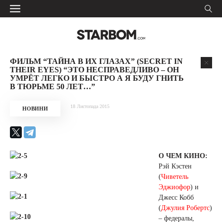
ФИЛЬМ “ТАЙНА В ИХ ГЛАЗАХ” (SECRET IN
THEIR EYES) “ЭТО НЕСПРАВЕДЛИВО – ОН
УМРЁТ ЛЕГКО И БЫСТРО А Я БУДУ ГНИТЬ
В ТЮРЬМЕ 50 ЛЕТ…”
18 Листопада 2015
НОВИНИ
О ЧЕМ КИНО:
Рэй Кэстен
(
Чиветель
Эджиофор
) и
Джесс Кобб
(
Джулия Робертс
)
– федералы,