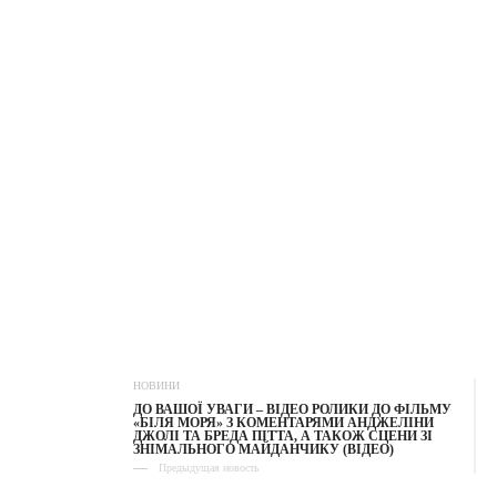
НОВИНИ
ДО ВАШОЇ УВАГИ – ВІДЕО РОЛИКИ ДО ФІЛЬМУ
«БІЛЯ МОРЯ» З КОМЕНТАРЯМИ АНДЖЕЛІНИ
ДЖОЛІ ТА БРЕДА ПІТТА, А ТАКОЖ СЦЕНИ ЗІ
ЗНІМАЛЬНОГО МАЙДАНЧИКУ (ВІДЕО)
Предыдущая новость