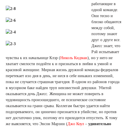
работающие в
одной команде.
Они тесно и
близко общаются
между собой,
поэтому знают
друг о друге все.
Джесс знает, что
Рэй испытывает
чувства к их начальнице Клэр (
Николь Кидман
), но у него не
хватает смелости подойти к и признаться в любви к умной и
красивой женщине. Мирная жизнь дружной команды федералов
перетекает изо дня в день, не неся в себе никаких изменений,
пока не случается страшная трагедия. В одном из районов города
в мусорном баке найден труп неизвестной девушки. Убитой
оказывается дочь Джесс. Женщина не может поверить в
чудовищность произошедшего, ее психическое состояние
оказывается на грани срыва. Коллегам быстро удается найти
подозреваемого, он цинично признается в убийстве, но против
нет достаточно улик, поэтому его приходится отпустить. К тому
же выясняется, что Энсон Марзин (
Джо Коул
–
удивительно