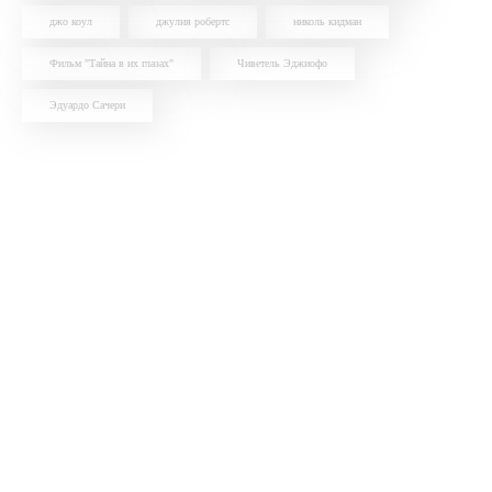
джо коул
джулия робертс
николь кидман
Фильм "Тайна в их глазах"
Чиветель Эджиофо
Эдуардо Сачери