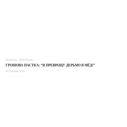
Дозвілля
Шоу-бізнес
ГРОШОВА ПАСТКА: “Я ПРЕВРАЩУ ДЕРЬМО В МЁД!”
01 Червня 2016