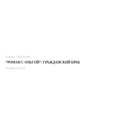
Родина
Шоу-бізнес
“РОМАН С ОЛЬГОЙ”: ГРАЖДАНСКИЙ БРАК
16 Жовтня 2019