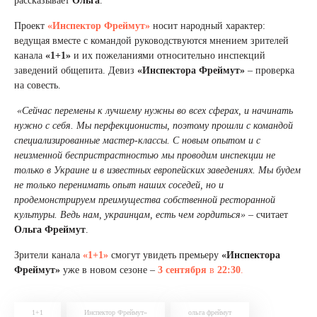
рассказывает
Ольга
.
Проект
«Инспектор Фреймут»
носит народный характер:
ведущая вместе с командой руководствуются мнением зрителей
канала
«1+1»
и их пожеланиями относительно инспекций
заведений общепита. Девиз
«Инспектора Фреймут»
– проверка
на совесть.
«Сейчас перемены к лучшему нужны во всех сферах, и начинать
нужно с себя. Мы перфекционисты, поэтому прошли с командой
специализированные мастер-классы. С новым опытом и с
неизменной беспристрастностью мы проводим инспекции не
только в Украине и в известных европейских заведениях. Мы будем
не только перенимать опыт наших соседей, но и
продемонстрируем преимущества собственной ресторанной
культуры. Ведь нам, украинцам, есть чем гордиться»
– считает
Ольга Фреймут
.
Зрители канала
«1+1»
смогут увидеть премьеру
«Инспектора
Фреймут»
уже в новом сезоне –
3 сентября
в
22:30
.
1+1
Инспектор Фреймут»
ольга фреймут