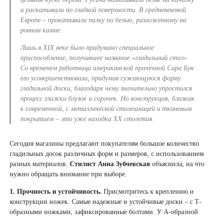
и раскатывали по гладкой поверхности. В средневековой
Европе – прокатывали палку по белью, разложенному на
ровном камне.
Лишь в XIX веке было придумано специальное
приспособление, получившее название «гладильный стол».
Со временем работница американской прачечной Сара Бун
его усовершенствовала, придумав сужающуюся форму
гладильной доски, благодаря чему значительно упростился
процесс глажки блузок и сорочек. Но конструкция, близкая
к современной, с металлической столешницей и тканевым
покрытием – это уже находка XX столетия.
Сегодня магазины предлагают покупателям большое количество
гладильных досок различных форм и размеров, с использованием
разных материалов.
Стилист Анна Зубчевская
объяснила, на что
нужно обращать внимание при выборе.
1. Прочность и устойчивость.
Присмотритесь к креплению и
конструкции ножек. Самые надежные и устойчивые доски – с Т-
образными ножками, зафиксированные болтами. У А-образной