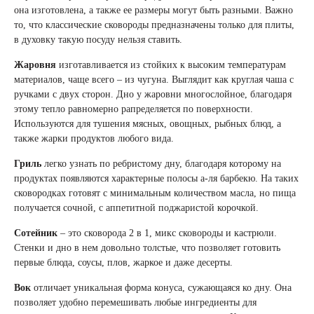
она изготовлена, а также ее размеры могут быть разными. Важно
то, что классические сковороды предназначены только для плиты,
в духовку такую посуду нельзя ставить.
Жаровня
изготавливается из стойких к высоким температурам
материалов, чаще всего – из чугуна. Выглядит как круглая чаша с
ручками с двух сторон. Дно у жаровни многослойное, благодаря
этому тепло равномерно рапределяется по поверхности.
Используются для тушения мясных, овощных, рыбных блюд, а
также жарки продуктов любого вида.
Гриль
легко узнать по ребристому дну, благодаря которому на
продуктах появляются характерные полосы а-ля барбекю. На таких
сковородках готовят с минимальным количеством масла, но пища
получается сочной, с аппетитной поджаристой корочкой.
Сотейник
– это сковорода 2 в 1, микс сковороды и кастрюли.
Стенки и дно в нем довольно толстые, что позволяет готовить
первые блюда, соусы, плов, жаркое и даже десерты.
Вок
отличает уникальная форма конуса, сужающаяся ко дну. Она
позволяет удобно перемешивать любые ингредиенты для