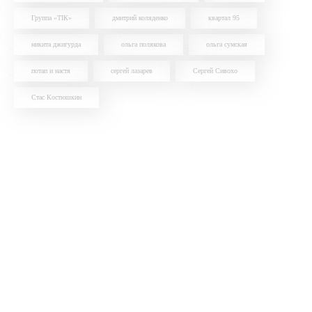
Группа «ТІК»
дмитрий коляденко
квартал 95
никита джигурда
ольга полякова
ольга сумская
потап и настя
сергей лазарев
Сергей Сивохо
Стас Костюшкин