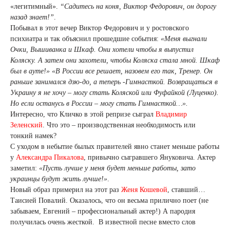
«легитимный».
“Садитесь на коня, Виктор Федорович, он дорогу
назад знает!”
.
Побывал в этот вечер Виктор Федорович и у ростовского
психиатра и так объяснил прошедшие события:
«Меня выгнали
Очки, Вышиванка и Шкаф. Они хотели чтобы я выпустил
Коляску. А затем они захотели, чтобы Коляска стала мной. Шкаф
был в ауте!» «В России все решает, назовем его так, Тренер. Он
раньше занимался дзю-до, а теперь -Гимнасткой. Возвращаться в
Украину я не хочу – могу стать Коляской или Фуфайкой (Луценко).
Но если останусь в России – могу стать Гимнасткой…».
Интересно, что Кличко в этой репризе сыграл
Владимир
Зеленский
. Что это – производственная необходимость или
тонкий намек?
С уходом в небытие былых правителей явно станет меньше работы
у
Александра Пикалова
, привычно сыгравшего Януковича. Актер
заметил:
«Пусть лучше у меня будет меньше работы, зато
украинцы будут жить лучше!»
.
Новый образ примерил на этот раз
Женя Кошевой
, ставший…
Таисией Повалий. Оказалось, что он весьма прилично поет (не
забываем, Евгений – профессиональный актер!) А пародия
получилась очень жесткой. В известной песне вместо слов