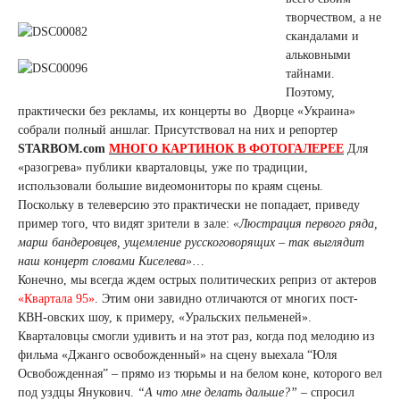
творчеством, а не
скандалами и
альковными
тайнами.
Поэтому,
практически без рекламы, их концерты во Дворце «Украина»
собрали полный аншлаг. Присутствовал на них и репортер
STARBOM.com
МНОГО КАРТИНОК В ФОТОГАЛЕРЕЕ
Для
«разогрева» публики кварталовцы, уже по традиции,
использовали большие видеомониторы по краям сцены.
Поскольку в телеверсию это практически не попадает, приведу
пример того, что видят зрители в зале:
«Люстрация первого ряда,
марш бандеровцев, ущемление русскоговорящих – так выглядит
наш концерт словами Киселева»
…
Конечно, мы всегда ждем острых политических реприз от актеров
«Квартала 95»
. Этим они завидно отличаются от многих пост-
КВН-овских шоу, к примеру, «Уральских пельменей».
Кварталовцы смогли удивить и на этот раз, когда под мелодию из
фильма «Джанго освобожденный» на сцену выехала “Юля
Освобожденная” – прямо из тюрьмы и на белом коне, которого вел
под уздцы Янукович.
“А что мне делать дальше?”
– спросил