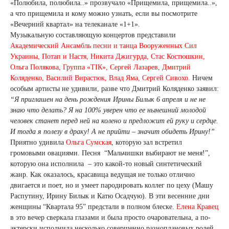
«Полюбила, полюбила..» прозвучало «Прищемила, прищемила..»,
а что прищемила и кому можно узнать, если вы посмотрите
«Вечерний квартал» на телеканале «1+1».
Музыкальную составляющую концертов представили
Академический Ансамбль песни и танца Вооруженных Сил
Украины, Потап и Настя, Никита Джигурда, Стас Костюшкин,
Ольга Полякова, Группа «ТІК», Сергей Лазарев, Дмитрий
Коляденко, Василий Вирастюк, Влад Яма, Сергей Сивохо.
Ничем
особым артисты не удивили, разве что Дмитрий Коляденко заявил:
“Я приглашен на день рождения Ирины Билык 6 апреля и не не
знаю что делать? Я на 100% уверен что ее нынешний молодой
человек станет перед ней на колено и предложит ей руку и сердце.
И тогда я полезу в драку! А не прийти – значит обидеть Ирину!”
Приятно удивила
Ольга Сумская
, которую зал встретил
громовыми овациями. Песня “Мальчишки выбирают не меня!”,
которую она исполнила – это какой-то новый синтетический
жанр. Как оказалось, красавица ведущая не только отлично
двигается и поет, но и умеет пародировать коллег по цеху (Машу
Распутину, Ирину Билык и Катю Осадчую). В эти весенние дни
женщины “Квартала 95” предстали в полном блеске.
Елена Кравец
в это вечер сверкала глазами и была просто очаровательна, а по-
актерски исполнила несколько совершенно разноплановых ролей.