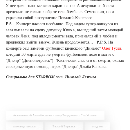
У нее даже голос менялся кардинально. А девушки из балета
предстали не только в образе секс-бомб а ля Семенович, но и
украсили собой выступление Повалий-Кошевого.
P.S.
Концерт начался необычно. Под видом супер-конкурса из
зала вызвали на сцену девушку Юлю а, вышедший затем молодой
человек Леня, под аплодисменты зала, признался ей в любви и
предложил выйти замуж. Жизнь продолжается…
P.P.S.
На
концерте был замечен футболист киевского “Динамо”
Олег Гусев
,
который 30 марта едва не умер на футбольном поле в матче с
“Днепр” (Днепопетровск”). Фактически спас его от смерти, оказав
своевременную помощь, игрок “Днепра” Джаба Канкава.
Специально для STARBOM.com Николай Лежнев
Академический Ансамбль песни и танца Вооруженных Сил Украины
александр пикалов
Василий Вирастюк
влад яма