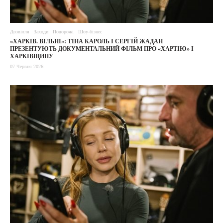
Дозвілля
Заходи
Подорожі
Шоу-бізнес
«ХАРКІВ. ВІЛЬНІ»: ТІНА КАРОЛЬ І СЕРГІЙ ЖАДАН
ПРЕЗЕНТУЮТЬ ДОКУМЕНТАЛЬНИЙ ФІЛЬМ ПРО «ХАРТІЮ» І
ХАРКІВЩИНУ
07 Червня 2026