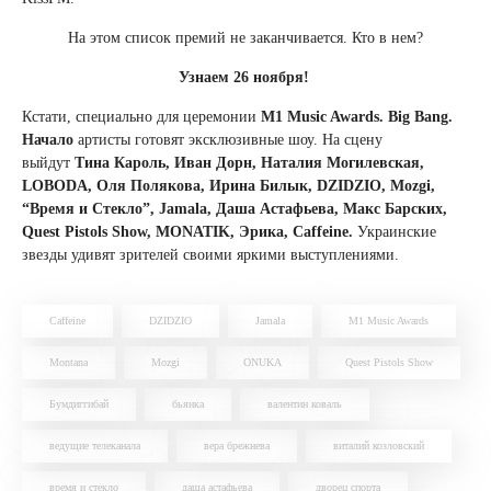
На этом список премий не заканчивается. Кто в нем?
Узнаем 26 ноября!
Кстати, специально для церемонии
M1 Music Awards. Big Bang.
Начало
артисты готовят
эксклюзивные шоу. На сцену
выйдут
Тина Кароль, Иван Дорн, Наталия Могилевская,
LOBODA, Оля Полякова, Ирина Билык, DZIDZIO, Mozgi,
“Время и Стекло”, Jamala, Даша Астафьева, Макс Барских,
Quest Pistols Show, MONATIK, Эрика, Caffeine.
Украинские
звезды удивят зрителей своими яркими выступлениями.
Caffeine
DZIDZIO
Jamala
M1 Music Awards
Montana
Mozgi
ONUKA
Quest Pistols Show
Бумдиггибай
бьянка
валентин коваль
ведущие телеканала
вера брежнева
виталий козловский
время и стекло
даша астафьева
дворец спорта