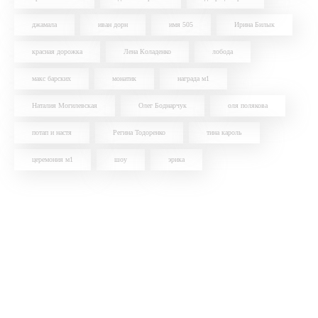
джамала
иван дорн
имя 505
Ирина Билык
красная дорожка
Лена Коладенко
лобода
макс барских
монатик
награда м1
Наталия Могилевская
Олег Боднарчук
оля полякова
потап и настя
Регина Тодоренко
тина кароль
церемония м1
шоу
эрика