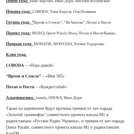
Певец года:
Макс Барских,
Иван Дорн,
Виталий Козловский
Певица года:
LOBODA,
Тина Кароль,
Оля Полякова
Группа года: “
Время и Стекло”, “
НеАнгелы”,
Потап и Настя
Проект года:
MOZGI,
Quest Pistols Show,
Потап и Настя/Бьянка
Прорыв года:
MONATIK,
MONTANA,
Регина Тодоренко
Клип года:
LOBODA
– «Пора домой»
“Время и Стекло”
– «Имя 505»
Потап и Настя
– «Бумдиггибай»
Альтернатива:
Jamala,
ONUKA,
Иван Дорн
Также на церемонии будут вручены премии от хит-парада
«Золотой граммофон”,совместного проекта канала М1 и
радиостанции «Русское Радио Украина», и премия от хит-парада
Dance Parade, совместного проекта канала М1 и радиостанции
KissFM.