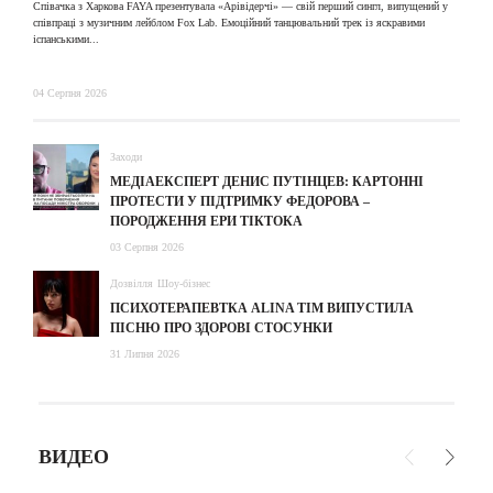
Співачка з Харкова FAYA презентувала «Арівідерчі» — свій перший сингл, випущений у
співпраці з музичним лейблом Fox Lab. Емоційний танцювальний трек із яскравими
31
іспанськими...
04 Серпня 2026
Заходи
МЕДІАЕКСПЕРТ ДЕНИС ПУТІНЦЕВ: КАРТОННІ
ПРОТЕСТИ У ПІДТРИМКУ ФЕДОРОВА –
ПОРОДЖЕННЯ ЕРИ ТІКТОКА
03 Серпня 2026
Дозвілля
Шоу-бізнес
ПСИХОТЕРАПЕВТКА ALINA TIM ВИПУСТИЛА
ПІСНЮ ПРО ЗДОРОВІ СТОСУНКИ
31 Липня 2026
ВИДЕО