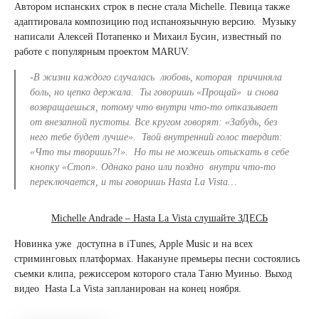
Автором испанских строк в песне стала Michelle. Певица также
адаптировала композицию под испаноязычную версию. Музыку
написали Алексей Потапенко и Михаил Бусин, известный по
работе с популярным проектом MARUV.
-В жизни каждого случалась любовь, которая причиняла
боль, но цепко держала. Ты говоришь «Прощай» и снова
возвращаешься, потому что внутри что-то отказывает
от внезапной пустоты. Все кругом говорят: «Забудь, без
него тебе будет лучше». Твой внутренний голос твердит:
«Что ты творишь?!». Но ты не можешь отыскать в себе
кнопку «Стоп». Однако рано или поздно внутри что-то
переключается, и ты говоришь Hasta La Vista…
Michelle Andrade – Hasta La Vista слушайте ЗДЕСЬ
Новинка уже доступна в iTunes, Apple Music и на всех
стриминговых платформах. Накануне премьеры песни состоялись
съемки клипа, режиссером которого стала Таню Муиньо. Выход
видео Hasta La Vista запланирован на конец ноября.