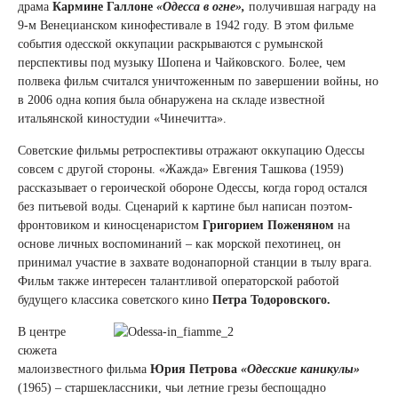
драма
Кармине Галлоне
«Одесса в огне»,
получившая награду на
9-м Венецианском кинофестивале в 1942 году. В этом фильме
события одесской оккупации раскрываются с румынской
перспективы под музыку Шопена и Чайковского. Более, чем
полвека фильм считался уничтоженным по завершении войны, но
в 2006 одна копия была обнаружена на складе известной
итальянской киностудии «Чинечитта».
Советские фильмы ретроспективы отражают оккупацию Одессы
совсем с другой стороны. «Жажда» Евгения Ташкова (1959)
рассказывает о героической обороне Одессы, когда город остался
без питьевой воды. Сценарий к картине был написан поэтом-
фронтовиком и киносценаристом
Григорием Поженяном
на
основе личных воспоминаний – как морской пехотинец, он
принимал участие в захвате водонапорной станции в тылу врага.
Фильм также интересен талантливой операторской работой
будущего классика советского кино
Петра Тодоровского.
В центре
сюжета
малоизвестного фильма
Юрия Петрова
«Одесские каникулы»
(1965) – старшеклассники, чьи летние грезы беспощадно