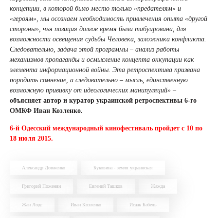
концепции, в которой было место только «предателям» и
«героям», мы осознаем необходимость привлечения опыта «другой
стороны», чья позиция долгое время была табуирована, для
возможности освещения судьбы Человека, заложника конфликта.
Следовательно, задача этой программы – анализ работы
механизмов пропаганды и осмысление концепта оккупации как
элемента информационной войны. Эта ретроспектива призвана
породить сомнение, а следовательно – мысль, единственную
возможную прививку от идеологических манипуляций»
–
объясняет автор и куратор украинской ретроспективы 6-го
ОМКФ Иван Козленко.
6-й Одесский международный кинофестиваль пройдет с 10 по
18 июля 2015.
Александр Довженко
Буковина - земля украинская
Григорий Поженян
Евгений Ташков
Жажда
Жан Лодс
Иван Козленко
Исаак Бабель