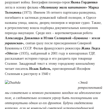
разрушает война. Биография пионера-героя
Якова Гордиенко
легла в основу фильма
«Мальчишку звали капитаном»
Марка
Толмачева
(1973). Именем 16-летнего партизана-разведчика,
погибшего в застенках румынской тайной полиции, в Одессе
названы улица, школа, дворец пионеров и морское судно. Также,
в ретроспективу вошла подборка документальных кинохроник
периода оккупации. Среди них – короткометражная робота
Александра Довженко и Юлии Солнцевой
«Буковина – земля
украинская»,
снятая сразу после присоединения Северной
Буковины к СССР. Фильм французского режиссера
Жана Лодса
«Одесса»
(1935), найденный в 2001 году в киноархивах ГДР,
рассказывает историю города и его расцвета при товарище
Сталине. Закадровый текст к этому городскому киноальбому
читает писатель
Исаак Бабель,
приговоренный Иосифом
Сталиным к расстрелу в 1940 г.
«Этой
ретроспективой
мы сознательно и немного рискованно заходим на идеологическое
поле, а следовательно осознаем угрозу быть поглощенными или
отторгнутыми одним из его фронтов. Будучи свидетелями
коррозии, если не конвульсий советской историографической