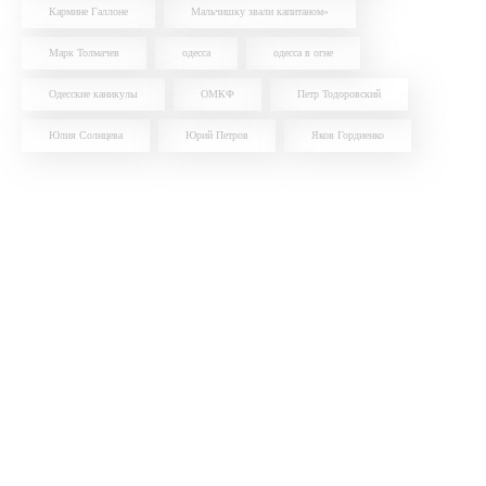
Кармине Галлоне
Мальчишку звали капитаном»
Марк Толмачев
одесса
одесса в огне
Одесские каникулы
ОМКФ
Петр Тодоровский
Юлия Солнцева
Юрий Петров
Яков Гордиенко