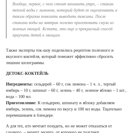
Вообще, первое, с чего стоит начинать утро, – стакан
теплой воды с лимоном, который будет ее ощелачивать и
таким образом помогать выводить токсины. После
стакана воды на завтрак полезно приготовить смузи из
зеленых овощей. Кстати, это еще и прекрасный способ
приучать детей к овощам.
Также эксперты ток-шоу поделились рецептом полезного и
вкусного коктейля, который поможет эффективно сбросить
лишние килограммы.
ДЕТОКС-КОКТЕЙЛЬ
Ингредиенты:
сельдерей – 60 г, сок лимона – 1 ч. л., тертый
имбирь – 10 г, шпинат – 60 г, зелень – 40 г, зеленое яблоко – 1 шт.,
вода – 100 мл.
Приготовление:
К сельдерею, шпинату и яблоку добавляем
имбирь, зелень, сок лимона по вкусу и 100 мл воды. Тщательно
перемешиваем в блендере.
А для тех, кто мечтает похудеть, но не может отказаться от
сладкого, – рецепт десерта, от которого не толстеют.