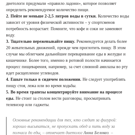
диетологи придумали «правило ладони», которое позволяет
определить рекомендуемое количество пищи.
2. Пейте не меньше 2-2,5 литров воды в сутки.
Количество воды
зависит от уровня физической активности – у спортсменов
потребность возрастает. Помните, что кофе и соки не заменяют
воду.
3. Тщательно пережевывайте пищу.
Рекомендуется делать более
20 жевательных движений, прежде чем проглотить пищу. В этом
случае мы облегчаем дальнейшее переваривание еды в желудке и
кишечнике. Более того, именно в ротовой полости начинается
процесс пищеварения, например, за счет слюнной амилазы во рту
идет расщепление углеводов.
4. Ешьте только в сидячем положении.
Не следует употреблять
пищу стоя, лежа или во время ходьбы.
5. Во время трапезы концентрируйте внимание на процессе
еды.
Не стоит за столом вести разговоры, просматривать
телевизор или гаджеты.
Основные рекомендации для тех, кто следит за фигурой:
хорошо высыпаться, не пропускать обед и пить воду за
полчаса до еды, – отмечает диетолог
Анна Белокоз
. –