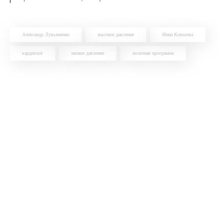
Александр Лукьяненко
высокое давление
Инна Ковалева
кардиолог
низкое давление
полезная программа