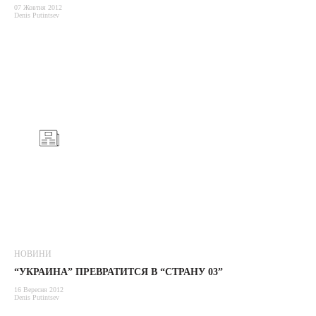
07 Жовтня 2012
Denis Putintsev
НОВИНИ
“УКРАИНА” ПРЕВРАТИТСЯ В “СТРАНУ 03”
16 Вересня 2012
Denis Putintsev