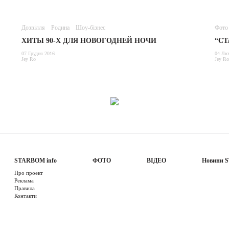
Дозвілля
Родина
Шоу-бізнес
Фото
ХИТЫ 90-Х ДЛЯ НОВОГОДНЕЙ НОЧИ
“СТ
07 Грудня 2016
04 Лю
Jey Ro
Jey Ro
STARBOM info
ФОТО
ВІДЕО
Новини 
Про проект
Реклама
Правила
Контакти