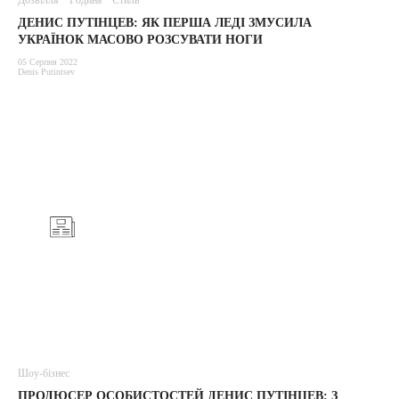
Дозвілля
Родина
Стиль
ДЕНИС ПУТІНЦЕВ: ЯК ПЕРША ЛЕДІ ЗМУСИЛА
УКРАЇНОК МАСОВО РОЗСУВАТИ НОГИ
05 Серпня 2022
Denis Putintsev
Шоу-бізнес
ПРОДЮСЕР ОСОБИСТОСТЕЙ ДЕНИС ПУТІНЦЕВ: З