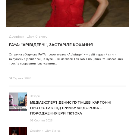
Дозвілля
Шоу-бізнес
В
FAYA: “АРІВІДЕРЧІ”, ЗАСТАРІЛЕ КОХАННЯ
A
Співачка з Харкова FAYA презентувала «Арівідерчі» — свій перший сингл,
випущений у співпраці з музичним лейблом Fox Lab. Емоційний танцювальний
3
трек із яскравими іспанськими...
04 Серпня 2026
Заходи
МЕДІАЕКСПЕРТ ДЕНИС ПУТІНЦЕВ: КАРТОННІ
ПРОТЕСТИ У ПІДТРИМКУ ФЕДОРОВА –
ПОРОДЖЕННЯ ЕРИ ТІКТОКА
03 Серпня 2026
Дозвілля
Шоу-бізнес