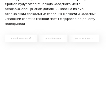
Дромов будут готовить блюда холодного меню:
бездрожжевой ржаной домашний квас на изюме,
освежающий cвекольный холодник с раками и холодный
испанский салат из цветной пасты фарфалле по рецепту
телезрителя!
андрей доманский
андрей дромов
готовим вместе