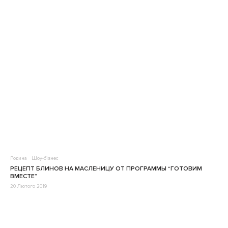
Родина
Шоу-бізнес
РЕЦЕПТ БЛИНОВ НА МАСЛЕНИЦУ ОТ ПРОГРАММЫ “ГОТОВИМ
ВМЕСТЕ”
20 Лютого 2019