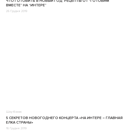
ЧТО ГОТОВИТЬ В НОВЫЙ ГОД: РЕЦЕПТЫ ОТ “ГОТОВИМ
ВМЕСТЕ” НА “ИНТЕРЕ”
26 Грудня 2019
Шоу-бізнес
5 СЕКРЕТОВ НОВОГОДНЕГО КОНЦЕРТА «НА ИНТЕРЕ – ГЛАВНАЯ
ЕЛКА СТРАНЫ»
16 Грудня 2019