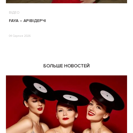
ВІДЕО
В
FAYA – АРІВІДЕРЧІ
М
П
Е
04 Серпня 2026
0
БОЛЬШЕ НОВОСТЕЙ