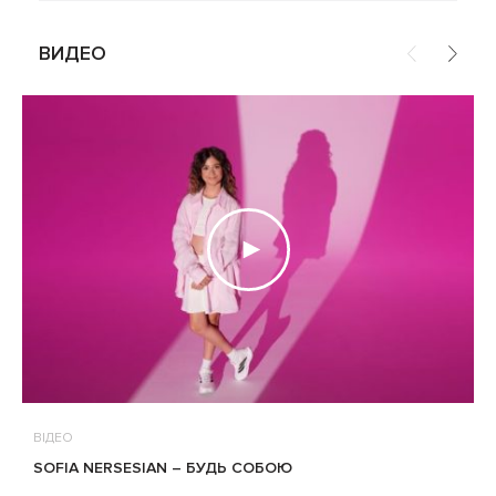
ВИДЕО
ВІДЕО
В
SOFIA NERSESIAN – БУДЬ СОБОЮ
Т