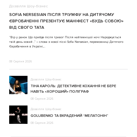
Дозвілля
Шоу-бізнес
В
SOFIA NERSESIAN ПІСЛЯ ТРІУМФУ НА ДИТЯЧОМУ
A
ЄВРОБАЧЕННІ ПРЕЗЕНТУЄ МАНІФЕСТ «БУДЬ СОБОЮ»
ВІД СВОГО ТАТА
3
“Вір у ранок Що прийде після тривог Після найтемнішої ночі Народжується
твій день новий ..” – слова з нової пісні Sofia Nersesian, переможниці Дитячого
Євробачення в Україні,...
08 Серпня 2026
Дозвілля
Шоу-бізнес
ТІНА КАРОЛЬ: ДЕТЕКТИВНЕ КОХАННЯ НЕ БЕРЕ
НАВІТЬ «ХОРОШИЙ» ПОЛІГРАФ
08 Серпня 2026
Дозвілля
Шоу-бізнес
GOLUBENKO ТА ВКРАДЕНИЙ “МЕЛАТОНІН”
08 Серпня 2026