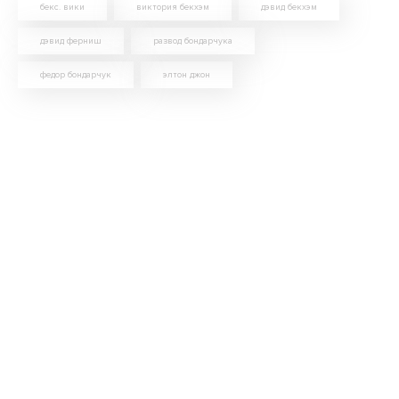
бекс. вики
виктория бекхэм
дэвид бекхэм
дэвид ферниш
развод бондарчука
федор бондарчук
элтон джон