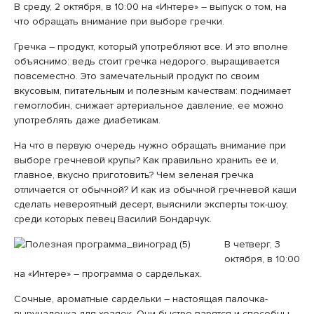
В среду, 2 октября, в 10:00 на «Интере» – выпуск о том, на
что обращать внимание при выборе гречки.
Гречка – продукт, который употребляют все. И это вполне
объяснимо: ведь стоит гречка недорого, выращивается
повсеместно. Это замечательный продукт по своим
вкусовым, питательным и полезным качествам: поднимает
гемоглобин, снижает артериальное давление, ее можно
употреблять даже диабетикам.
На что в первую очередь нужно обращать внимание при
выборе гречневой крупы? Как правильно хранить ее и,
главное, вкусно приготовить? Чем зеленая гречка
отличается от обычной? И как из обычной гречневой каши
сделать невероятный десерт, выяснили эксперты ток-шоу,
среди которых певец Василий Бондарчук.
В четверг, 3
октября, в 10:00
на «Интере» – программа о сардельках.
Сочные, ароматные сардельки – настоящая палочка-
выручалочка для хозяек. Они быстро варятся и способны