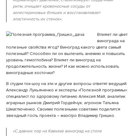
ритм, очищает кровеносные сосуды от
холестериновых бляшек и восстанавливает
эластичность их стенок».
Влияет ли цвет
винограда на
полезные свойства ягод? Виноград какого цвета самый
полезный? Способен ли он вылечить анемию и повысить
уровень гемоглобина? Влияет ли виноград на
продолжительность жизни? И как можно использовать
виноградные косточки?
В студии ток-шоу на эти и другие вопросы ответят ведущий
Александр Лукьяненко и эксперты «Полезной программы»:
специалист по здоровому питанию Алексия Май; аналитик
аграрных рынков Дмитрий Гордейчук; агроном Татьяна
Шмаглюченко. Своими полезными советами поделится
звездный гость проекта – маэстро Владимир Гришко.
«С давних пор на Кавказе виноград на столе