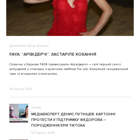
Дозвілля
Шоу-бізнес
В
FAYA: “АРІВІДЕРЧІ”, ЗАСТАРІЛЕ КОХАННЯ
A
Співачка з Харкова FAYA презентувала «Арівідерчі» — свій перший сингл,
випущений у співпраці з музичним лейблом Fox Lab. Емоційний танцювальний
3
трек із яскравими іспанськими...
04 Серпня 2026
Заходи
МЕДІАЕКСПЕРТ ДЕНИС ПУТІНЦЕВ: КАРТОННІ
ПРОТЕСТИ У ПІДТРИМКУ ФЕДОРОВА –
ПОРОДЖЕННЯ ЕРИ ТІКТОКА
03 Серпня 2026