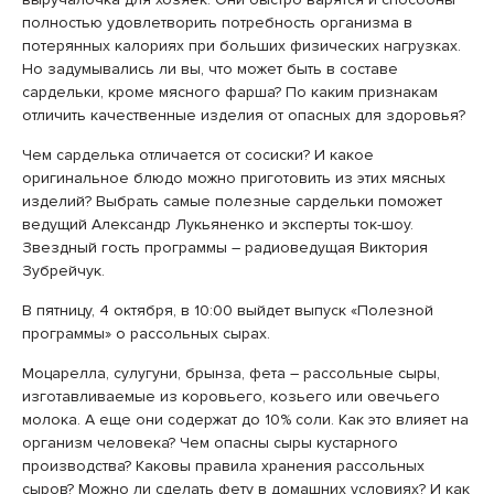
полностью удовлетворить потребность организма в
потерянных калориях при больших физических нагрузках.
Но задумывались ли вы, что может быть в составе
сардельки, кроме мясного фарша? По каким признакам
отличить качественные изделия от опасных для здоровья?
Чем сарделька отличается от сосиски? И какое
оригинальное блюдо можно приготовить из этих мясных
изделий? Выбрать самые полезные сардельки поможет
ведущий Александр Лукьяненко и эксперты ток-шоу.
Звездный гость программы – радиоведущая Виктория
Зубрейчук.
В пятницу, 4 октября, в 10:00 выйдет выпуск «Полезной
программы» о рассольных сырах.
Моцарелла, сулугуни, брынза, фета – рассольные сыры,
изготавливаемые из коровьего, козьего или овечьего
молока. А еще они содержат до 10% соли. Как это влияет на
организм человека? Чем опасны сыры кустарного
производства? Каковы правила хранения рассольных
сыров? Можно ли сделать фету в домашних условиях? И как